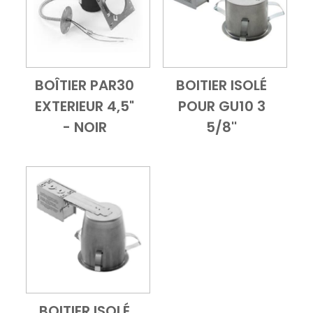
BOÎTIER PAR30
BOITIER ISOLÉ
Add to Cart
Vue d'ensemble
Add to Cart
Vue d'ensembl
EXTERIEUR 4,5"
POUR GU10 3
- NOIR
5/8''
BOITIER ISOLÉ