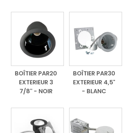
BOÎTIER PAR20
BOÎTIER PAR30
Add to Cart
Vue d'ensemble
Add to Cart
Vue d'ensembl
EXTERIEUR 3
EXTERIEUR 4,5"
7/8'' - NOIR
- BLANC