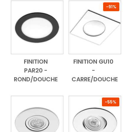
-91%
FINITION
FINITION GU10
Add to Cart
Vue d'ensemble
Add to Cart
Vue d'ensembl
PAR20 -
-
ROND/DOUCHE
CARRE/DOUCHE
-55%