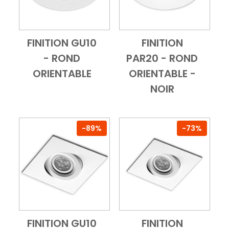
FINITION GU10
FINITION
Add to Cart
Vue d'ensemble
Add to Cart
Vue d'ensembl
- ROND
PAR20 - ROND
ORIENTABLE
ORIENTABLE -
NOIR
-89%
-73%
FINITION GU10
FINITION
Add to Cart
Vue d'ensemble
Add to Cart
Vue d'ensembl