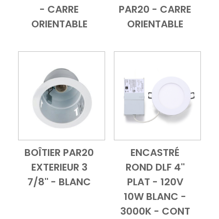
- CARRE
PAR20 - CARRE
ORIENTABLE
ORIENTABLE
BOÎTIER PAR20
ENCASTRÉ
Add to Cart
Vue d'ensemble
Add to Cart
Vue d'ensembl
EXTERIEUR 3
ROND DLF 4''
7/8'' - BLANC
PLAT - 120V
10W BLANC -
3000K - CONT