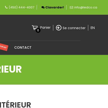
ement canadienne spécialisée en éclairage LED.
(450) 444-4007
Clavarder!
info@ledco.ca
EN
Panier
Se connecter
0
UVEAU
CONTACT
RIEUR
NTÉRIEUR