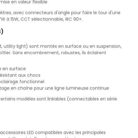
mise en valeur flexible
mètres, avec connecteurs d'angle pour faire le tour d'une
 7W à 15W, CCT sélectionnable, IRC 90+.
S)
ht, utility light) sont montés en surface ou en suspension,
îtier. Sans encombrement, robustes, ils éclairent
de en surface
 résistant aux chocs
clairage fonctionnel
age en chaîne pour une ligne lumineuse continue
. Certains modèles sont linkables (connectables en série
'accessoires LED compatibles avec les principales