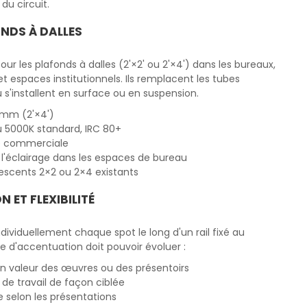
du circuit.
NDS À DALLES
ur les plafonds à dalles (2'×2' ou 2'×4') dans les bureaux,
 espaces institutionnels. Ils remplacent les tubes
u s'installent en surface ou en suspension.
 mm (2'×4')
u 5000K standard, IRC 80+
té commerciale
l'éclairage dans les espaces de bureau
escents 2×2 ou 2×4 existants
 ET FLEXIBILITÉ
dividuellement chaque spot le long d'un rail fixé au
ge d'accentuation doit pouvoir évoluer :
en valeur des œuvres ou des présentoirs
es de travail de façon ciblée
 selon les présentations