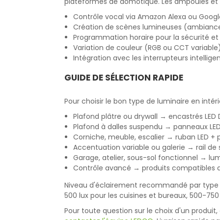
plateformes de domotique. Les ampoules et c
Contrôle vocal via Amazon Alexa ou Goog
Création de scènes lumineuses (ambiance, t
Programmation horaire pour la sécurité et
Variation de couleur (RGB ou CCT variable
Intégration avec les interrupteurs intell
GUIDE DE SÉLECTION RAPIDE
Pour choisir le bon type de luminaire en intéri
Plafond plâtre ou drywall → encastrés LED 
Plafond à dalles suspendu → panneaux LE
Corniche, meuble, escalier → ruban LED + 
Accentuation variable ou galerie → rail de 
Garage, atelier, sous-sol fonctionnel → lum
Contrôle avancé → produits compatibles
Niveau d'éclairement recommandé par type d'
500 lux pour les cuisines et bureaux, 500-750 l
Pour toute question sur le choix d'un produit,