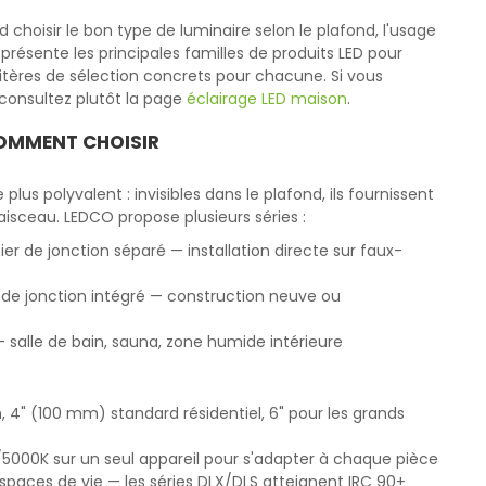
rd choisir le bon type de luminaire selon le plafond, l'usage
présente les principales familles de produits LED pour
critères de sélection concrets pour chacune. Si vous
consultez plutôt la page
éclairage LED maison
.
OMMENT CHOISIR
 plus polyvalent : invisibles dans le plafond, ils fournissent
aisceau. LEDCO propose plusieurs séries :
ier de jonction séparé — installation directe sur faux-
r de jonction intégré — construction neuve ou
— salle de bain, sauna, zone humide intérieure
 4" (100 mm) standard résidentiel, 6" pour les grands
000K sur un seul appareil pour s'adapter à chaque pièce
aces de vie — les séries DLX/DLS atteignent IRC 90+