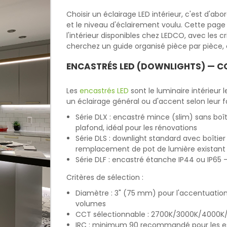
Choisir un éclairage LED intérieur, c'est d'abo
et le niveau d'éclairement voulu. Cette page 
l'intérieur disponibles chez LEDCO, avec les 
cherchez un guide organisé pièce par pièce, 
ENCASTRÉS LED (DOWNLIGHTS) — C
Les
encastrés LED
sont le luminaire intérieur le
un éclairage général ou d'accent selon leur f
Série DLX : encastré mince (slim) sans boît
plafond, idéal pour les rénovations
Série DLS : downlight standard avec boîtie
remplacement de pot de lumière existant
Série DLF : encastré étanche IP44 ou IP65 
Critères de sélection :
Diamètre : 3" (75 mm) pour l'accentuation,
volumes
CCT sélectionnable : 2700K/3000K/4000K/5
IRC : minimum 90 recommandé pour les esp