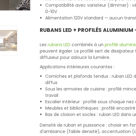
Compatibilité avec variateur (dimmer) : vé
0-10V
Alimentation 120V standard — aucun trans
RUBANS LED + PROFILÉS ALUMINIUM
Les
rubans LED
combinés à un
profilé alumin
peuvent égaler. Le profilé sert de dissipateu
diffuseur pour adoucir la lumière.
Applications intérieures courantes :
Corniches et plafonds tendus : ruban LED d
diffus
Sous les armoires de cuisine : profilé mince
travail
Escalier intérieur : profilé sous chaque ne
Meubles et bibliothèques : profilé encastr
Bas de cloison et socles : ruban LED dans u
Densité de ruban et puissance : choisir en f
d'ambiance (faible densité), accentuation (d