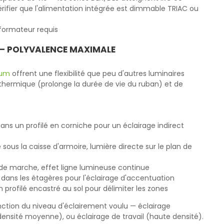
rifier que l'alimentation intégrée est dimmable TRIAC ou
formateur requis
 — POLYVALENCE MAXIMALE
ium
offrent une flexibilité que peu d'autres luminaires
r thermique (prolonge la durée de vie du ruban) et de
ans un profilé en corniche pour un éclairage indirect
 sous la caisse d'armoire, lumière directe sur le plan de
z de marche, effet ligne lumineuse continue
é dans les étagères pour l'éclairage d'accentuation
n profilé encastré au sol pour délimiter les zones
onction du niveau d'éclairement voulu — éclairage
ensité moyenne), ou éclairage de travail (haute densité).