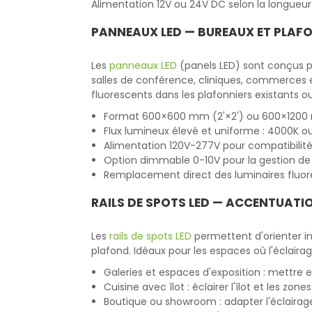
Alimentation 12V ou 24V DC selon la longueur 
PANNEAUX LED — BUREAUX ET PLAFO
Les
panneaux LED
(panels LED) sont conçus po
salles de conférence, cliniques, commerces et
fluorescents dans les plafonniers existants o
Format 600×600 mm (2'×2') ou 600×1200
Flux lumineux élevé et uniforme : 4000K o
Alimentation 120V-277V pour compatibili
Option dimmable 0-10V pour la gestion de 
Remplacement direct des luminaires fluor
RAILS DE SPOTS LED — ACCENTUATION
Les
rails de spots LED
permettent d'orienter in
plafond. Idéaux pour les espaces où l'éclaira
Galeries et espaces d'exposition : mettre 
Cuisine avec îlot : éclairer l'îlot et les zon
Boutique ou showroom : adapter l'éclairage