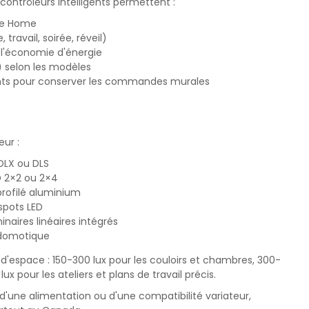
ontrôleurs intelligents permettent :
le Home
ravail, soirée, réveil)
 l'économie d'énergie
) selon les modèles
igents pour conserver les commandes murales
eur :
DLX ou DLS
D 2×2 ou 2×4
profilé aluminium
spots LED
inaires linéaires intégrés
 domotique
espace : 150-300 lux pour les couloirs et chambres, 300-
ux pour les ateliers et plans de travail précis.
 d'une alimentation ou d'une compatibilité variateur,