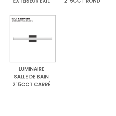
EXTÉRIEUR EXIL
2' 5CCT ROND
LUMINAIRE
Add to Cart
Vue d'ensemble
SALLE DE BAIN
2' 5CCT CARRÉ