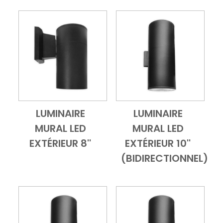
LUMINAIRE
LUMINAIRE
Add to Cart
Vue d'ensemble
Add to Cart
Vue d'ensembl
MURAL LED
MURAL LED
EXTÉRIEUR 8''
EXTÉRIEUR 10''
(BIDIRECTIONNEL)