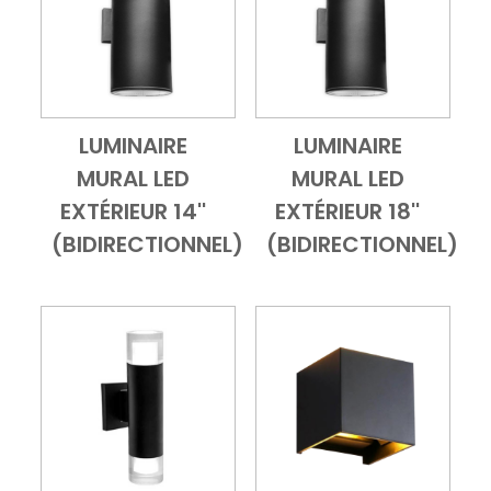
LUMINAIRE
LUMINAIRE
Add to Cart
Vue d'ensemble
Add to Cart
Vue d'ensembl
MURAL LED
MURAL LED
EXTÉRIEUR 14''
EXTÉRIEUR 18''
(BIDIRECTIONNEL)
(BIDIRECTIONNEL)