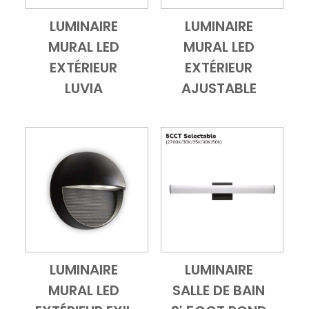
LUMINAIRE
LUMINAIRE
Add to Cart
Vue d'ensemble
Add to Cart
Vue d'ensembl
MURAL LED
MURAL LED
EXTÉRIEUR
EXTÉRIEUR
LUVIA
AJUSTABLE
LUMINAIRE
LUMINAIRE
Add to Cart
Vue d'ensemble
Add to Cart
Vue d'ensembl
MURAL LED
SALLE DE BAIN