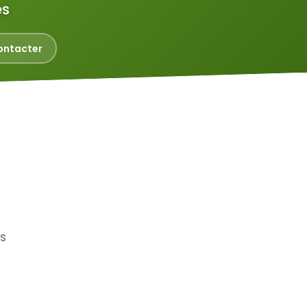
és
ontacter
es
Cuisiniste
Ébéniste