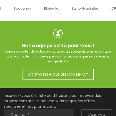
uenay
Blainville
Saint-Hyacinthe
Ottawa
Notre équipe est là pour vous !
Venez discuter de votre projet avec un spécialiste en éclairage
LED pour obtenir un devis personnalisé, ainsi que nos idées et
suggestions.
CONTACTEZ-NOUS DÈS MAINTENANT
Inscrivez-vous à la liste de diffusion pour recevoir des
informations sur les nouveaux arrivages, les offres
spéciales et nos promotions.
S'ABONNER