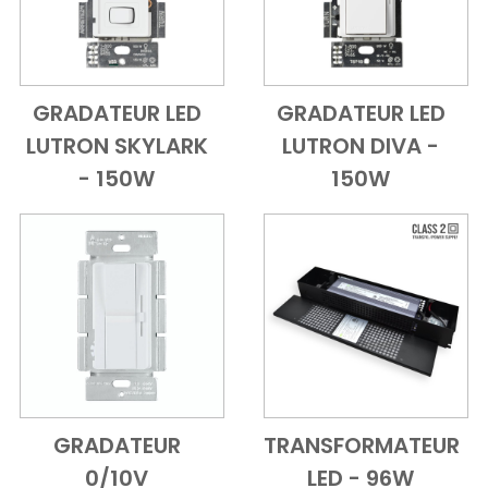
GRADATEUR LED
GRADATEUR LED
Add to Cart
Vue d'ensemble
Add to Cart
Vue d'ensem
LUTRON SKYLARK
LUTRON DIVA -
- 150W
150W
GRADATEUR
TRANSFORMATEUR
Add to Cart
Vue d'ensemble
Add to Cart
Vue d'ensem
0/10V
LED - 96W