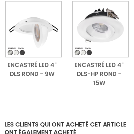
ENCASTRÉ LED 4"
ENCASTRÉ LED 4"
Add to Cart
Vue d'ensemble
Add to Cart
Vue d'ensem
DLS ROND - 9W
DLS-HP ROND -
15W
LES CLIENTS QUI ONT ACHETÉ CET ARTICLE
ONT ÉGALEMENT ACHETÉ