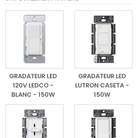
GRADATEUR LED
GRADATEUR LED
Add to Cart
Vue d'ensemble
Add to Cart
Vue d'ensem
120V LEDCO -
LUTRON CASETA -
BLANC - 150W
150W