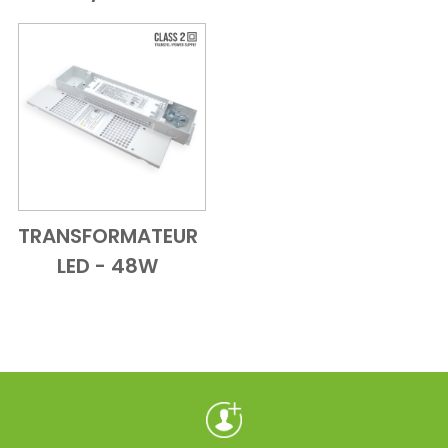
TRANSFORMATEUR
Add to Cart
Vue d'ensemble
LED - 48W