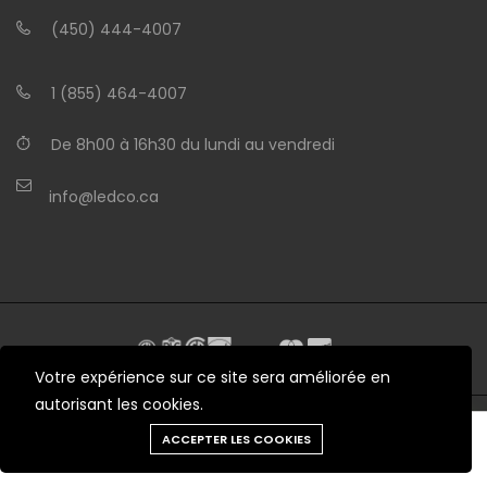
(450) 444-4007
1 (855) 464-4007
De 8h00 à 16h30 du lundi au vendredi
info@ledco.ca
Votre expérience sur ce site sera améliorée en
autorisant les cookies.
Besoin d'aide?
ACCEPTER LES COOKIES
© 2012 - 2026 LEDCO.CA Tous droits réservés
Outils
Chat
Menu
Produits
Panier