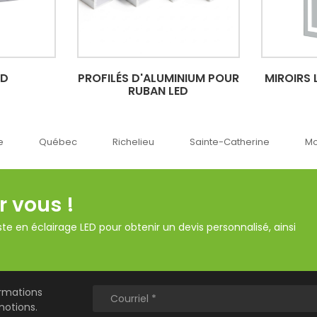
ED
PROFILÉS D'ALUMINIUM POUR
MIROIRS 
RUBAN LED
Richelieu
Sainte-Catherine
Montréal
Ok
r vous !
te en éclairage LED pour obtenir un devis personnalisé, ainsi
ormations
motions.