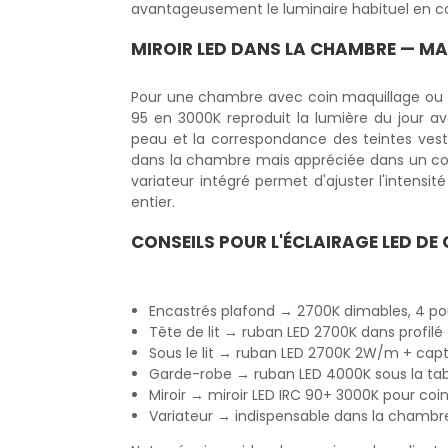
avantageusement le luminaire habituel en com
MIROIR LED
DANS LA CHAMBRE — MAQ
Pour une chambre avec coin maquillage ou 
95 en 3000K reproduit la lumière du jour ave
peau et la correspondance des teintes vesti
dans la chambre mais appréciée dans un coin
variateur intégré permet d'ajuster l'intensit
entier.
CONSEILS POUR L'ÉCLAIRAGE LED D
Encastrés plafond → 2700K dimables, 4 po
Tête de lit → ruban LED 2700K dans profil
Sous le lit → ruban LED 2700K 2W/m + ca
Garde-robe → ruban LED 4000K sous la tabl
Miroir → miroir LED IRC 90+ 3000K pour coin
Variateur → indispensable dans la chamb