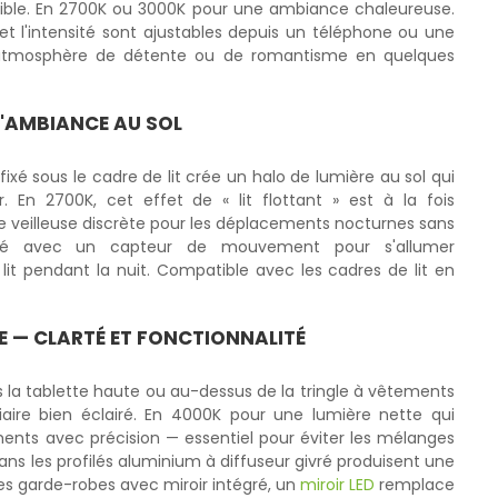
isible. En 2700K ou 3000K pour une ambiance chaleureuse.
t l'intensité sont ajustables depuis un téléphone ou une
atmosphère de détente ou de romantisme en quelques
 D'AMBIANCE AU SOL
fixé sous le cadre de lit crée un halo de lumière au sol qui
. En 2700K, cet effet de « lit flottant » est à la fois
 de veilleuse discrète pour les déplacements nocturnes sans
iné avec un capteur de mouvement pour s'allumer
t pendant la nuit. Compatible avec les cadres de lit en
E — CLARTÉ ET FONCTIONNALITÉ
s la tablette haute ou au-dessus de la tringle à vêtements
ire bien éclairé. En 4000K pour une lumière nette qui
ents avec précision — essentiel pour éviter les mélanges
ns les profilés aluminium à diffuseur givré produisent une
es garde-robes avec miroir intégré, un
miroir LED
remplace