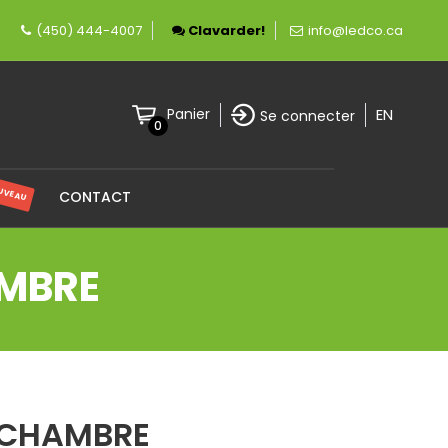
ement canadienne spécialisée en éclairage LED
(450) 444-4007
Clavarder!
info@ledco.ca
EN
Panier
Se connecter
0
UVEAU
CONTACT
AMBRE
E CHAMBRE