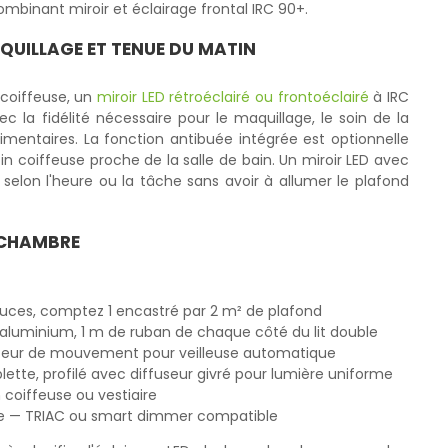
binant miroir et éclairage frontal IRC 90+.
UILLAGE ET TENUE DU MATIN
coiffeuse, un
miroir LED rétroéclairé ou frontoéclairé
à IRC
c la fidélité nécessaire pour le maquillage, le soin de la
mentaires. La fonction antibuée intégrée est optionnelle
 coiffeuse proche de la salle de bain. Un miroir LED avec
é selon l'heure ou la tâche sans avoir à allumer le plafond
E CHAMBRE
uces, comptez 1 encastré par 2 m² de plafond
é aluminium, 1 m de ruban de chaque côté du lit double
pteur de mouvement pour veilleuse automatique
ette, profilé avec diffuseur givré pour lumière uniforme
 coiffeuse ou vestiaire
re — TRIAC ou smart dimmer compatible