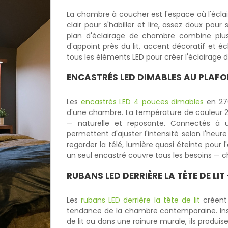
La chambre à coucher est l'espace où l'éclai
clair pour s'habiller et lire, assez doux pou
plan d'éclairage de chambre combine plusi
d'appoint près du lit, accent décoratif et é
tous les éléments LED pour créer l'éclairage
ENCASTRÉS LED DIMABLES
AU PLAFO
Les
encastrés LED 4 pouces dimables
en 270
d'une chambre. La température de couleur 
— naturelle et reposante. Connectés à u
permettent d'ajuster l'intensité selon l'heure
regarder la télé, lumière quasi éteinte pou
un seul encastré couvre tous les besoins — cha
RUBANS LED
DERRIÈRE LA TÊTE DE L
Les
rubans LED derrière la tête de lit
créent 
tendance de la chambre contemporaine. Ins
de lit ou dans une rainure murale, ils produis