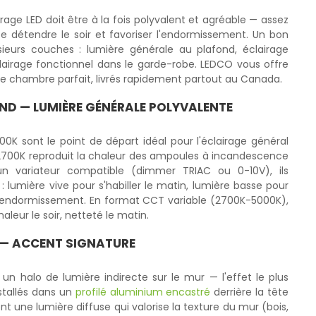
rage LED doit être à la fois polyvalent et agréable — assez
r se détendre le soir et favoriser l'endormissement. Un bon
eurs couches : lumière générale au plafond, éclairage
clairage fonctionnel dans le garde-robe. LEDCO vous offre
 de chambre parfait, livrés rapidement partout au Canada.
ND — LUMIÈRE GÉNÉRALE POLYVALENTE
0K sont le point de départ idéal pour l'éclairage général
2700K reproduit la chaleur des ampoules à incandescence
n variateur compatible (dimmer TRIAC ou 0-10V), ils
 : lumière vive pour s'habiller le matin, lumière basse pour
r l'endormissement. En format CCT variable (2700K-5000K),
leur le soir, netteté le matin.
IT — ACCENT SIGNATURE
un halo de lumière indirecte sur le mur — l'effet le plus
tallés dans un
profilé aluminium encastré
derrière la tête
ent une lumière diffuse qui valorise la texture du mur (bois,