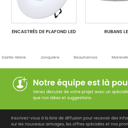
ENCASTRÉS DE PLAFOND LED
RUBANS L
Jonquière
Beauharnois
Marieville
Québec
Notre équipe est là pou
Venez discuter de votre projet avec un spécialis
que nos idées et suggestions.
Inscrivez-vous à la liste de diffusion pour recevoir des inf
sur les nouveaux arrivages, les offres spéciales et nos pro