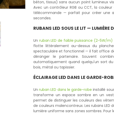
béton, tissus) sans aucun point lumineux v
Avec un contrôleur RGB ou CCT, la couleur e
télécommande — parfait pour créer une 
secondes.
RUBANS LED SOUS LE LIT — LUMIÈRE
Un
ruban LED de faible puissance (2-5W/m)
flotte littéralement au-dessus du plancher
spectaculaire et fonctionnel — il fait office
déranger le partenaire. Souvent comb
automatiquement quand quelqu'un sort du li
bois, métal ou tapissier.
ÉCLAIRAGE LED DANS LE GARDE-ROB
Un
ruban LED dans le garde-robe
installé sou
transforme un espace sombre en un vestia
permet de distinguer les couleurs des vêtem
de couleurs malencontreux. Les rubans LED da
lumière uniforme sans zones sombres. Pour l