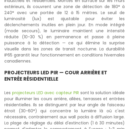
industriels et résidentiels. Montés en surface sur les murs
extérieurs, ils couvrent une zone de détection de 180° à
240° avec une portée de 12 à 15 mètres. Le seuil de
luminosité (lux) est ajustable pour éviter les
déclenchements inutiles en plein jour. En mode intégré
(mode secours), le luminaire maintient une intensité
réduite (10-30 %) en permanence et passe à pleine
puissance à la détection — ce qui élimine la surprise
visuelle dans les zones de transit nocturne. La durabilité
IP65 garantit leur fonctionnement en conditions hivernales
canadiennes.
PROJECTEURS LED PIR — COUR ARRIÈRE ET
ENTRÉE RÉSIDENTIELLE
Les
projecteurs LED avec capteur PIR
sont la solution idéale
pour illuminer les cours arrière, allées, terrasses et entrées
résidentielles. Ils se distinguent par leur angle de faisceau
étroit (30-60°) qui concentre la lumière là où c'est
nécessaire, contrairement aux wall packs à diffusion large.
La plage de réglage du délai d'extinction (1 à 30 minutes)