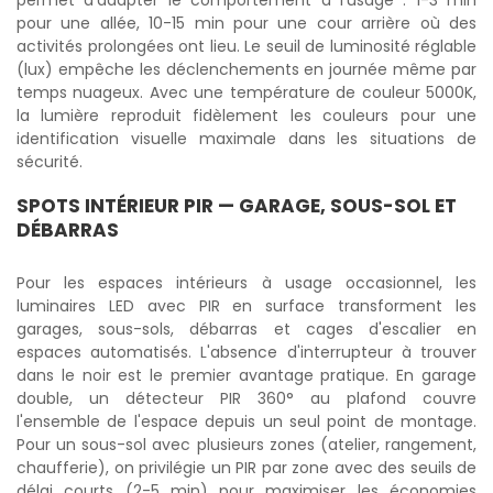
permet d'adapter le comportement à l'usage : 1-3 min
pour une allée, 10-15 min pour une cour arrière où des
activités prolongées ont lieu. Le seuil de luminosité réglable
(lux) empêche les déclenchements en journée même par
temps nuageux. Avec une température de couleur 5000K,
la lumière reproduit fidèlement les couleurs pour une
identification visuelle maximale dans les situations de
sécurité.
SPOTS INTÉRIEUR PIR — GARAGE, SOUS-SOL ET
DÉBARRAS
Pour les espaces intérieurs à usage occasionnel, les
luminaires LED avec PIR en surface transforment les
garages, sous-sols, débarras et cages d'escalier en
espaces automatisés. L'absence d'interrupteur à trouver
dans le noir est le premier avantage pratique. En garage
double, un détecteur PIR 360° au plafond couvre
l'ensemble de l'espace depuis un seul point de montage.
Pour un sous-sol avec plusieurs zones (atelier, rangement,
chaufferie), on privilégie un PIR par zone avec des seuils de
délai courts (2-5 min) pour maximiser les économies