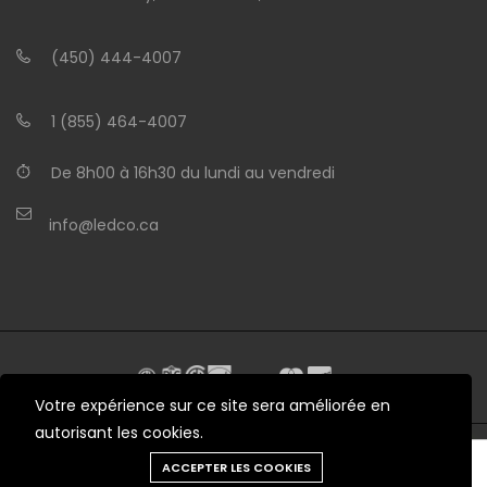
(450) 444-4007
1 (855) 464-4007
De 8h00 à 16h30 du lundi au vendredi
info@ledco.ca
Votre expérience sur ce site sera améliorée en
autorisant les cookies.
Besoin d'aide?
ACCEPTER LES COOKIES
© 2012 - 2026 LEDCO.CA Tous droits réservés