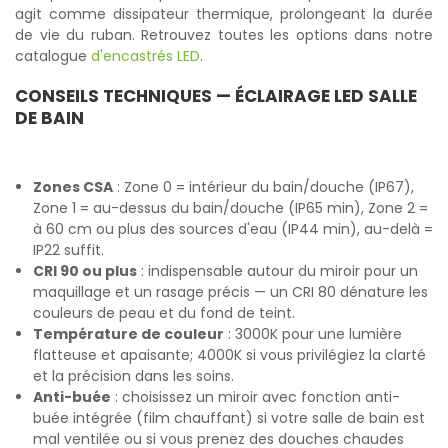
agit comme dissipateur thermique, prolongeant la durée
de vie du ruban. Retrouvez toutes les options dans notre
catalogue
d'encastrés LED
.
CONSEILS TECHNIQUES — ÉCLAIRAGE LED SALLE
DE BAIN
Zones CSA
: Zone 0 = intérieur du bain/douche (IP67),
Zone 1 = au-dessus du bain/douche (IP65 min), Zone 2 =
à 60 cm ou plus des sources d'eau (IP44 min), au-delà =
IP22 suffit.
CRI 90 ou plus
: indispensable autour du miroir pour un
maquillage et un rasage précis — un CRI 80 dénature les
couleurs de peau et du fond de teint.
Température de couleur
: 3000K pour une lumière
flatteuse et apaisante; 4000K si vous privilégiez la clarté
et la précision dans les soins.
Anti-buée
: choisissez un miroir avec fonction anti-
buée intégrée (film chauffant) si votre salle de bain est
mal ventilée ou si vous prenez des douches chaudes