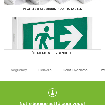
PROFILÉS D'ALUMINIUM POUR RUBAN LED
ÉCLAIRAGES D'URGENCE LED
uenay
Blainville
Saint-Hyacinthe
Ottawa
Notre équipe est là pour vous !