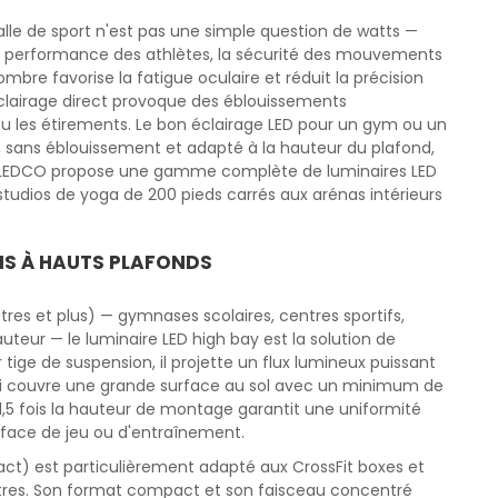
alle de sport n'est pas une simple question de watts —
la performance des athlètes, la sécurité des mouvements
ombre favorise la fatigue oculaire et réduit la précision
lairage direct provoque des éblouissements
ou les étirements. Le bon éclairage LED pour un gym ou un
e, sans éblouissement et adapté à la hauteur du plafond,
ion. LEDCO propose une gamme complète de luminaires LED
studios de yoga de 200 pieds carrés aux arénas intérieurs
MS À HAUTS PLAFONDS
tres et plus) — gymnases scolaires, centres sportifs,
uteur — le luminaire LED high bay est la solution de
tige de suspension, il projette un flux lumineux puissant
ui couvre une grande surface au sol avec un minimum de
,5 fois la hauteur de montage garantit une uniformité
urface de jeu ou d'entraînement.
act) est particulièrement adapté aux CrossFit boxes et
ètres. Son format compact et son faisceau concentré