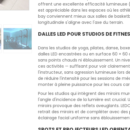
offrent une excellente efficacité lumineuse
est appréciable dans les espaces où les athl
bay conviennent mieux aux salles de basketbal
longitudinale s'aligne avec l'axe du terrain.
DALLES LED POUR STUDIOS DE FITNES
Dans les studios de yoga, pilates, danse, boxe
dalles LED encastrées ou en surface 60 × 60
sans points chauds ni éblouissement. Un ni
ces activités — suffisant pour voir claireme
l'instructeur, sans agression lumineuse lors 
de réduire l'intensité pour les sessions de mé
monter à pleine puissance pour les cours car
Pour les studios qui intègrent des miroirs mu
l'angle d'incidence de la lumière est crucial
miroirs provoque des reflets aveuglants. L
retrait des miroirs et de compléter avec des 
éclairage facial uniforme sans éblouissement 
SPOTS ET PROJECTEURS LED ORIENT