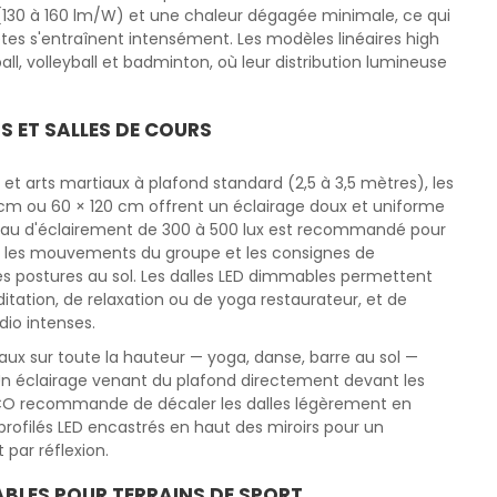
 (130 à 160 lm/W) et une chaleur dégagée minimale, ce qui
ètes s'entraînent intensément. Les modèles linéaires high
l, volleyball et badminton, où leur distribution lumineuse
S ET SALLES DE COURS
 et arts martiaux à plafond standard (2,5 à 3,5 mètres), les
 cm ou 60 × 120 cm offrent un éclairage doux et uniforme
veau d'éclairement de 300 à 500 lux est recommandé pour
nt les mouvements du groupe et les consignes de
des postures au sol. Les dalles LED dimmables permettent
ditation, de relaxation ou de yoga restaurateur, et de
dio intenses.
raux sur toute la hauteur — yoga, danse, barre au sol —
. Un éclairage venant du plafond directement devant les
EDCO recommande de décaler les dalles légèrement en
profilés LED encastrés en haut des miroirs pour un
par réflexion.
ABLES POUR TERRAINS DE SPORT