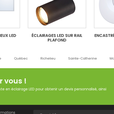
EUX LED
ÉCLAIRAGES LED SUR RAIL
ENCASTRÉ
PLAFOND
c
Richelieu
Sainte-Catherine
Montréal
O
r vous !
te en éclairage LED pour obtenir un devis personnalisé, ainsi
ormations