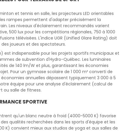
dminton et tennis en salle, les projecteurs LED orientables
 des rampes permettent d'adapter précisément la
rrain. Les niveaux d'éclairement recommandés varient
ative, 500 lux pour les compétitions régionales, 750 à 1000
fusions télévisées. L'indice UGR (Unified Glare Rating) doit
t des joueurs et des spectateurs.
) est indispensable pour les projets sportifs municipaux et
grammes de subvention d'Hydro-Québec. Les luminaires
ités de 140 lm/W et plus, garantissant les économies
rojet. Pour un gymnase scolaire de 1 000 m² converti de
les économies annuelles dépassent typiquement 3 000 à 5
 notre équipe pour une analyse d'éclairement (calcul de
 ou salle de fitness.
ORMANCE SPORTIVE
rent qu'un blanc neutre à froid (4000-5000 K) favorise
 — des qualités recherchées dans les sports d'équipe et les
0 K) convient mieux aux studios de yoga et aux salles de