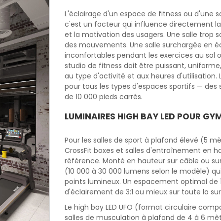
L'éclairage d'un espace de fitness ou d'une s
c'est un facteur qui influence directement 
et la motivation des usagers. Une salle trop s
des mouvements. Une salle surchargée en éc
inconfortables pendant les exercices au sol 
studio de fitness doit être puissant, uniform
au type d'activité et aux heures d'utilisat
pour tous les types d'espaces sportifs — des 
de 10 000 pieds carrés.
LUMINAIRES HIGH BAY LED POUR GY
Pour les salles de sport à plafond élevé (5 mè
CrossFit boxes et salles d'entraînement en ha
référence. Monté en hauteur sur câble ou sur 
(10 000 à 30 000 lumens selon le modèle) q
points lumineux. Un espacement optimal de 1
d'éclairement de 3:1 ou mieux sur toute la s
Le high bay LED UFO (format circulaire comp
salles de musculation à plafond de 4 à 6 m