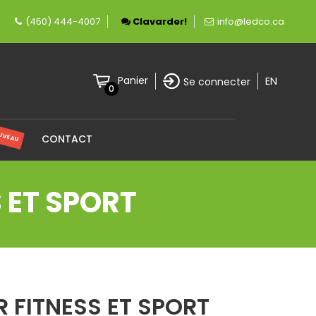
rement canadienne spécialisée en éclairage LED
(450) 444-4007
Clavarder!
info@ledco.ca
EN
Panier
Se connecter
0
UVEAU
CONTACT
 ET SPORT
 FITNESS ET SPORT