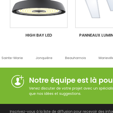
HIGH BAY LED
PANNEAUX LUMIN
Jonquière
Beauharnois
Marieville
Québe
Notre équipe est là pou
Venez discuter de votre projet avec un spécialis
que nos idées et suggestions.
Inscrivez-vous à la liste de diffusion pour recevoir des inf