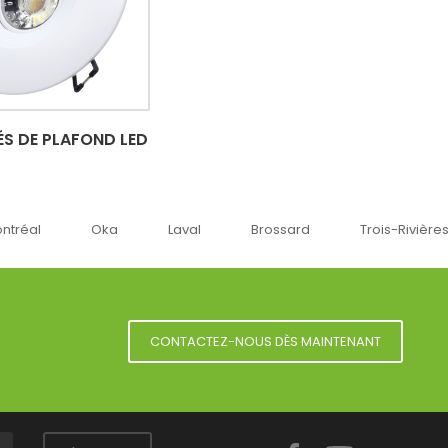
S DE PLAFOND LED
ka
Laval
Brossard
Trois-Rivières
Sherbro
CONTACTEZ-NOUS DÈS MAINTENANT
Facebook
YouTube