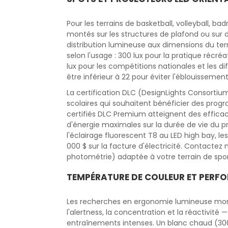
Pour les terrains de basketball, volleyball, ba
montés sur les structures de plafond ou sur
distribution lumineuse aux dimensions du te
selon l'usage : 300 lux pour la pratique récré
lux pour les compétitions nationales et les dif
être inférieur à 22 pour éviter l'éblouissemen
La certification DLC (DesignLights Consortium
scolaires qui souhaitent bénéficier des pro
certifiés DLC Premium atteignent des efficac
d'énergie maximales sur la durée de vie du p
l'éclairage fluorescent T8 au LED high bay, 
000 $ sur la facture d'électricité. Contactez
photométrie) adaptée à votre terrain de sport
TEMPÉRATURE DE COULEUR ET PERF
Les recherches en ergonomie lumineuse mont
l'alertness, la concentration et la réactivité
entraînements intenses. Un blanc chaud (300