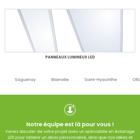
PANNEAUX LUMINEUX LED
uenay
Blainville
Saint-Hyacinthe
Ottawa
Notre équipe est là pour vous !
Venez discuter de votre projet avec un spécialiste en éclairage
LED pour obtenir un devis personnalisé, ainsi que nos idées et