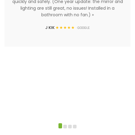
quickly and safely. (One year update: the mirror and
lighting are still great, no issues! Installed in a
bathroom with no fan.) »
J KIK
★★★★★
· GOOGLE