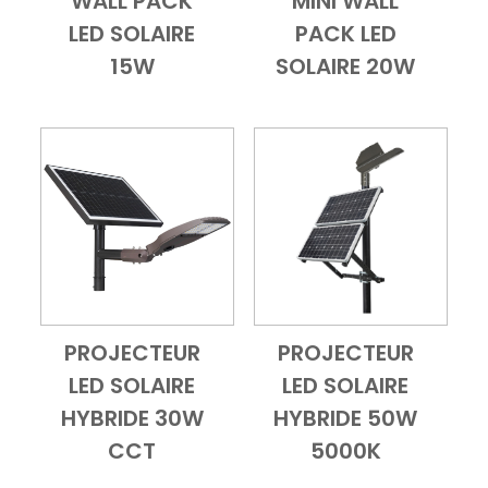
WALL PACK
MINI WALL
Add to Cart
Vue d'ensemble
Add to Cart
Vue d'ensembl
LED SOLAIRE
PACK LED
15W
SOLAIRE 20W
PROJECTEUR
PROJECTEUR
Add to Cart
Vue d'ensemble
Add to Cart
Vue d'ensembl
LED SOLAIRE
LED SOLAIRE
HYBRIDE 30W
HYBRIDE 50W
CCT
5000K