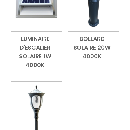
LUMINAIRE
BOLLARD
Add to Cart
Vue d'ensemble
Add to Cart
Vue d'ensembl
D'ESCALIER
SOLAIRE 20W
SOLAIRE 1W
4000K
4000K