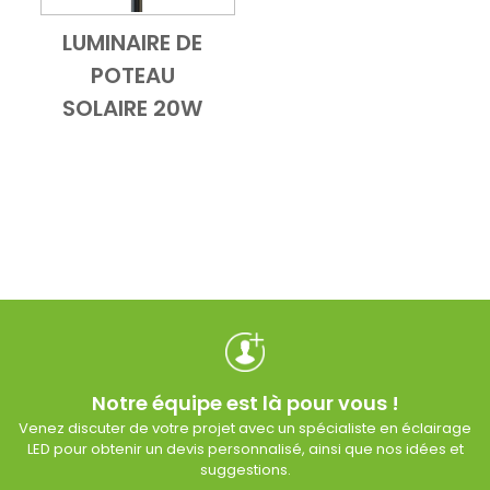
LUMINAIRE DE
Add to Cart
Vue d'ensemble
POTEAU
SOLAIRE 20W
Notre équipe est là pour vous !
Venez discuter de votre projet avec un spécialiste en éclairage
LED pour obtenir un devis personnalisé, ainsi que nos idées et
suggestions.