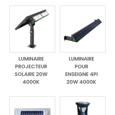
LUMINAIRE
LUMINAIRE
Add to Cart
Vue d'ensemble
Add to Cart
Vue d'ensembl
PROJECTEUR
POUR
SOLAIRE 20W
ENSEIGNE 4PI
4000K
20W 4000K