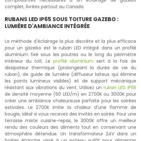
composantes nécessaires à un éclairage de gazebo
complet, livrées partout au Canada.
RUBANS LED IP65 SOUS TOITURE GAZEBO :
LUMIÈRE D'AMBIANCE INTÉGRÉE
La méthode d'éclairage la plus discrète et la plus efficace
pour un gazebo est le ruban LED intégré dans un profilé
aluminium fixé sous les poutres ou le long du périmètre
intérieur du toit. Le
profilé aluminium
sert à la fois de
dissipateur thermique (prolongeant la durée de vie du
ruban), de guide de lumière (diffuseur laiteux qui élimine
les points lumineux visibles) et de support mécanique
résistant aux vibrations du vent. Utilisez un
ruban LED IP65
de densité moyenne (60 LED/m) en 2700K ou 3000K pour
créer une ambiance chaleureuse parfaite pour les soirées
estivales. Le 2700K imite la chaleur d'une flamme de
bougie, idéal si vous recevez des invités en soirée. Pour une
terrasse mixte cuisine-repas, le 3000K offre un meilleur
rendu des couleurs des aliments tout en conservant une
atmosphère détendue. Un transformateur 24V dans un
boîtier étanche vissé à un poteau suffit pour alimenter