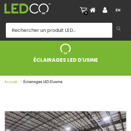
|
EN
0
ÉCLAIRAGES LED D'USINE
Accueil
Éclairages LED D'usine