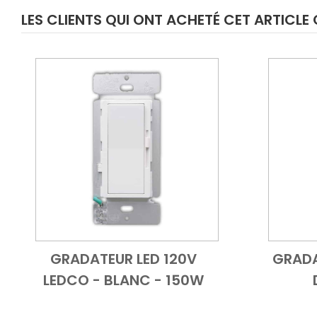
LES CLIENTS QUI ONT ACHETÉ CET ARTICL
GRADATEUR LED 120V
GRADA
Add to Cart
Vue d'ensemble
LEDCO - BLANC - 150W