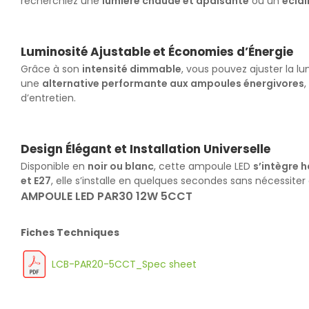
recherchiez une
lumière chaude et apaisante
ou un
éclai
Luminosité Ajustable et Économies d’Énergie
Grâce à son
intensité dimmable
, vous pouvez ajuster la l
une
alternative performante aux ampoules énergivores
d’entretien.
Design Élégant et Installation Universelle
Disponible en
noir ou blanc
, cette ampoule LED
s’intègre 
et E27
, elle s’installe en quelques secondes sans nécessiter
AMPOULE LED PAR30 12W 5CCT
Fiches Techniques
LCB-PAR20-5CCT_Spec sheet