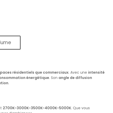
olume
paces résidentiels que commerciaux
. Avec une
intensité
consommation énergétique
. Son
angle de diffusion
ation
.
nt
2700K-3000K-3500K-4000K-5000K
. Que vous