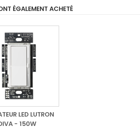
E ONT ÉGALEMENT ACHETÉ
TEUR LED LUTRON
Add to Cart
Vue d'ensemble
DIVA - 150W