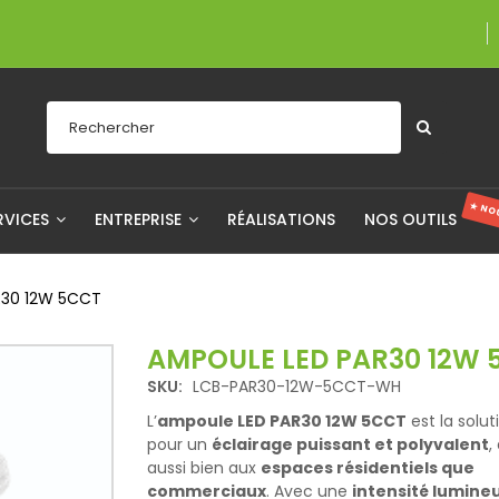
Une entreprise fi
★ NO
RVICES
ENTREPRISE
RÉALISATIONS
NOS OUTILS
R30 12W 5CCT
AMPOULE LED PAR30 12W 
SKU:
LCB-PAR30-12W-5CCT-WH
L’
ampoule LED PAR30 12W 5CCT
est la solut
pour un
éclairage puissant et polyvalent
,
aussi bien aux
espaces résidentiels que
commerciaux
. Avec une
intensité lumine