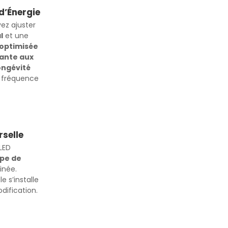
d’Énergie
ez ajuster
l
et une
optimisée
ante aux
ongévité
la fréquence
rselle
LED
ype de
inée.
lle s’installe
dification.