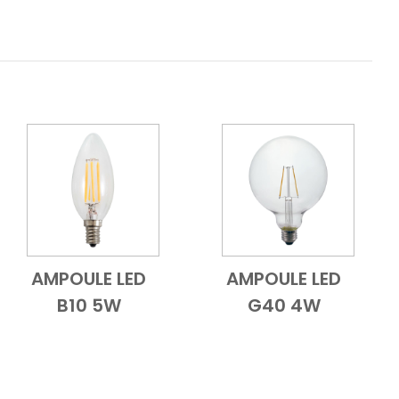
AMPOULE LED
AMPOULE LED
le
Add to Cart
Vue d'ensemble
Add to Cart
Vue d'ensembl
B10 5W
G40 4W