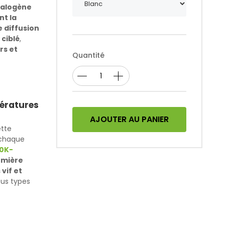
alogène
t la
e diffusion
ciblé
,
rs et
Quantité
pératures
AJOUTER AU PANIER
ette
 chaque
0K-
umière
 vif et
ous types