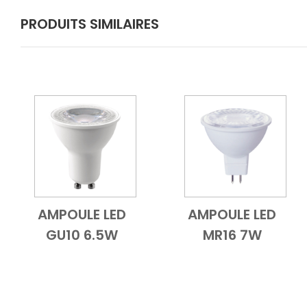
PRODUITS SIMILAIRES
AMPOULE LED
AMPOULE LED
Add to Cart
Vue d'ensemble
Add to Cart
Vue d'ensem
GU10 6.5W
MR16 7W