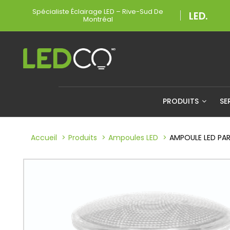
Spécialiste Éclairage LED – Rive-Sud De
Montréal
PRODUITS
SE
Accueil
Produits
Ampoules LED
AMPOULE LED PA