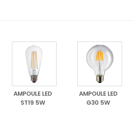
AMPOULE LED
AMPOULE LED
ble
Add to Cart
Vue d'ensemble
Add to Cart
Vue d'ensemb
ST19 5W
G30 5W