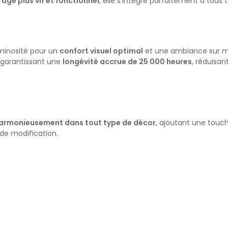
rage plus vif et fonctionnel
, elle s’intègre parfaitement à tous
uminosité pour un
confort visuel optimal
et une ambiance sur m
, garantissant une
longévité accrue de 25 000 heures
, réduisa
harmonieusement dans tout type de décor
, ajoutant une touc
 de modification.