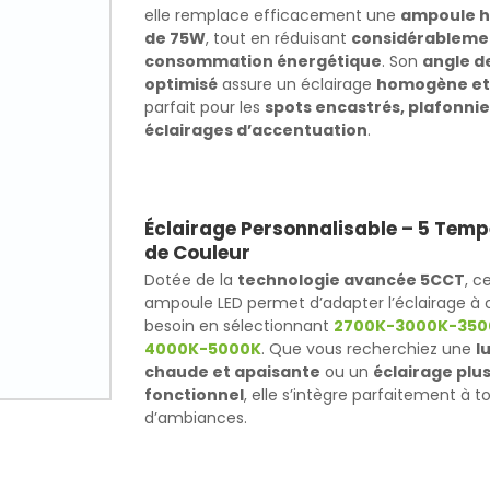
elle remplace efficacement une
ampoule h
de 75W
, tout en réduisant
considérablemen
consommation énergétique
. Son
angle d
optimisé
assure un éclairage
homogène et 
parfait pour les
spots encastrés, plafonnie
éclairages d’accentuation
.
Éclairage Personnalisable – 5 Tem
de Couleur
Dotée de la
technologie avancée 5CCT
, c
ampoule LED permet d’adapter l’éclairage à
besoin en sélectionnant
2700K-3000K-350
4000K-5000K
. Que vous recherchiez une
l
chaude et apaisante
ou un
éclairage plus
fonctionnel
, elle s’intègre parfaitement à t
d’ambiances.