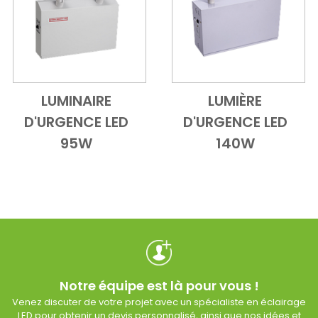
LUMINAIRE
LUMIÈRE
Add to Cart
Vue d'ensemble
Add to Cart
Vue d'ensem
D'URGENCE LED
D'URGENCE LED
95W
140W
Notre équipe est là pour vous !
Venez discuter de votre projet avec un spécialiste en éclairage
LED pour obtenir un devis personnalisé, ainsi que nos idées et