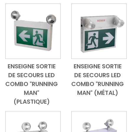
ENSEIGNE SORTIE
ENSEIGNE SORTIE
Add to Cart
Vue d'ensemble
Add to Cart
Vue d'ensem
DE SECOURS LED
DE SECOURS LED
COMBO "RUNNING
COMBO "RUNNING
MAN"
MAN" (MÉTAL)
(PLASTIQUE)