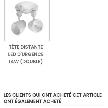
TÊTE DISTANTE
Add to Cart
Vue d'ensemble
LED D'URGENCE
14W (DOUBLE)
LES CLIENTS QUI ONT ACHETÉ CET ARTICLE
ONT ÉGALEMENT ACHETÉ