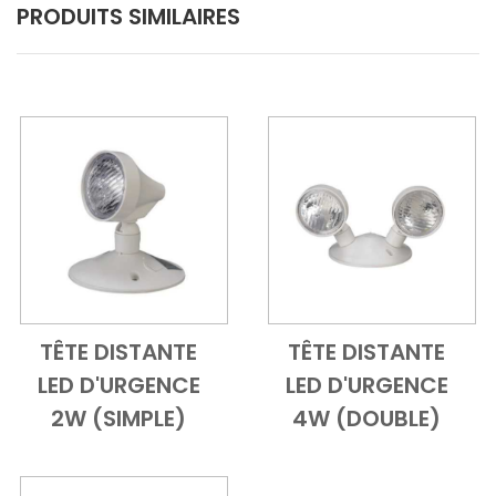
PRODUITS SIMILAIRES
TÊTE DISTANTE
TÊTE DISTANTE
Add to Cart
Vue d'ensemble
Add to Cart
Vue d'ensem
LED D'URGENCE
LED D'URGENCE
2W (SIMPLE)
4W (DOUBLE)