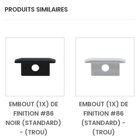
PRODUITS SIMILAIRES
EMBOUT (1X) DE
EMBOUT (1X) DE
Add to Cart
Vue d'ensemble
Add to Cart
Vue d'ensem
FINITION #86
FINITION #86
NOIR (STANDARD)
(STANDARD) -
- (TROU)
(TROU)