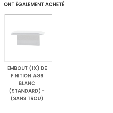
ONT ÉGALEMENT ACHETÉ
EMBOUT (1X) DE
Add to Cart
Vue d'ensemble
FINITION #86
BLANC
(STANDARD) -
(SANS TROU)