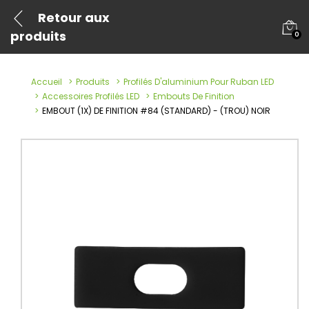
Retour aux
produits
0
Accueil
Produits
Profilés D'aluminium Pour Ruban LED
Accessoires Profilés LED
Embouts De Finition
EMBOUT (1X) DE FINITION #84 (STANDARD) - (TROU) NOIR