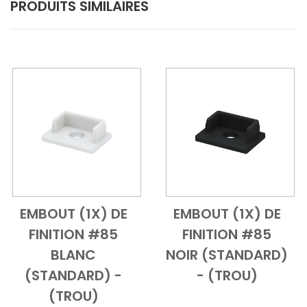
PRODUITS SIMILAIRES
EMBOUT (1X) DE
EMBOUT (1X) DE
Add to Cart
Vue d'ensemble
Add to Cart
Vue d'ensem
FINITION #85
FINITION #85
BLANC
NOIR (STANDARD)
(STANDARD) -
- (TROU)
(TROU)