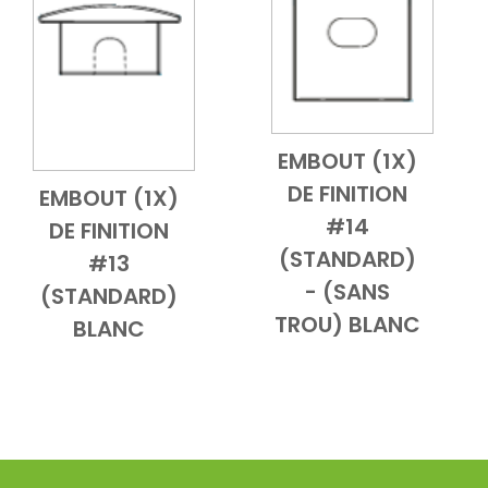
EMBOUT (1X)
Add to Cart
Vue d'ensembl
DE FINITION
EMBOUT (1X)
le
Add to Cart
Vue d'ensemble
#14
DE FINITION
(STANDARD)
#13
- (SANS
(STANDARD)
TROU) BLANC
BLANC