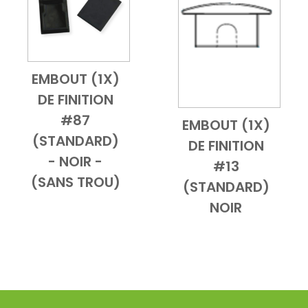
EMBOUT (1X)
ble
Add to Cart
Vue d'ensemble
DE FINITION
#87
EMBOUT (1X)
Add to Cart
Vue d'ensemb
(STANDARD)
DE FINITION
- NOIR -
#13
(SANS TROU)
(STANDARD)
NOIR