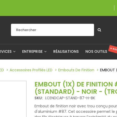
Une entrepris
★ NO
RVICES
ENTREPRISE
RÉALISATIONS
NOS OUTILS
LED
Accessoires Profilés LED
Embouts De Finition
EMBOUT (
EMBOUT (1X) DE FINITION
(STANDARD) - NOIR - (TR
SKU:
LCENDCAP-STAND-87-H-BK
Embout de finition noir avec trou conçu pour 
d'aluminium #87. Cet accessoire permet le