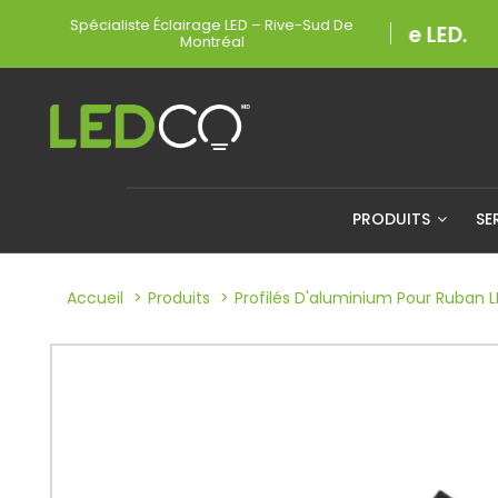
Spécialiste Éclairage LED – Rive-Sud De
Montréal
PRODUITS
SE
Accueil
Produits
Profilés D'aluminium Pour Ruban 