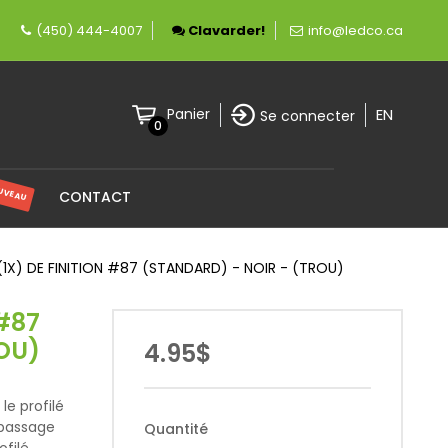
e fièrement canadienne spécialisée en éclairag
(450) 444-4007
Clavarder!
info@ledco.ca
EN
Panier
Se connecter
0
UVEAU
CONTACT
1X) DE FINITION #87 (STANDARD) - NOIR - (TROU)
 #87
OU)
4.95$
le profilé
 passage
Quantité