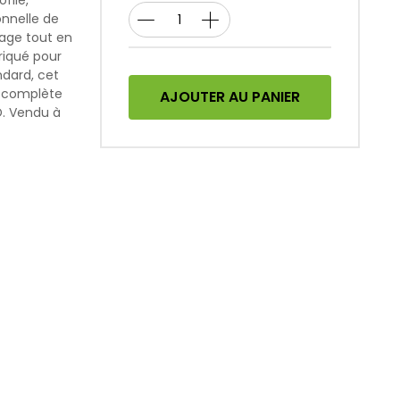
filé,
onnelle de
blage tout en
briqué pour
ndard, cet
t complète
AJOUTER AU PANIER
D. Vendu à