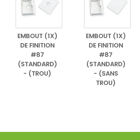
EMBOUT (1X)
EMBOUT (1X)
Add to Cart
Vue d'ensemble
Add to Cart
Vue d'ensem
DE FINITION
DE FINITION
#87
#87
(STANDARD)
(STANDARD)
- (TROU)
- (SANS
TROU)