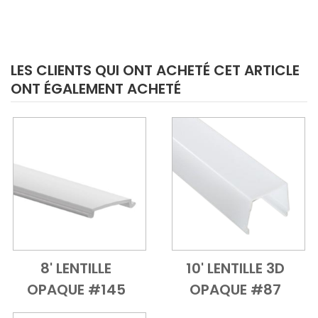
LES CLIENTS QUI ONT ACHETÉ CET ARTICLE
ONT ÉGALEMENT ACHETÉ
8' LENTILLE
10' LENTILLE 3D
Add to Cart
Vue d'ensemble
Add to Cart
Vue d'ensem
OPAQUE #145
OPAQUE #87