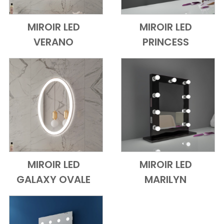
MIROIR LED
MIROIR LED
Add to Cart
Vue d'ensemble
Add to Cart
Vue d'ensem
VERANO
PRINCESS
MIROIR LED
MIROIR LED
Add to Cart
Vue d'ensemble
Add to Cart
Vue d'ensem
GALAXY OVALE
MARILYN