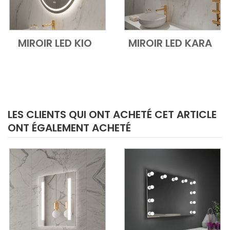
MIROIR LED KIO
MIROIR LED KARA
Add to Cart
Vue d'ensemble
Add to Cart
Vue d'ensem
LES CLIENTS QUI ONT ACHETÉ CET ARTICLE
ONT ÉGALEMENT ACHETÉ