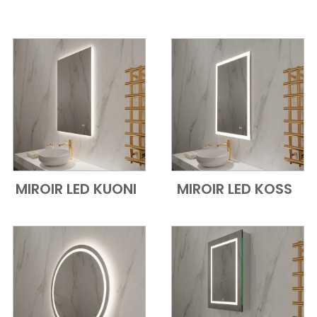
MIROIR LED KUONI
MIROIR LED KOSS
Add to Cart
Vue d'ensemble
Add to Cart
Vue d'ensem