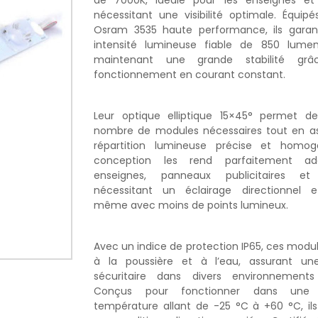
de 7000K, idéale pour les enseignes et
nécessitant une visibilité optimale. Équip
Osram 3535 haute performance, ils garan
intensité lumineuse fiable de 850 lume
maintenant une grande stabilité gr
fonctionnement en courant constant.
Leur optique elliptique 15×45° permet de
nombre de modules nécessaires tout en a
répartition lumineuse précise et homog
conception les rend parfaitement a
enseignes, panneaux publicitaires et 
nécessitant un éclairage directionnel e
même avec moins de points lumineux.
Avec un indice de protection IP65, ces modul
à la poussière et à l’eau, assurant une 
sécuritaire dans divers environnements 
Conçus pour fonctionner dans une
température allant de -25 °C à +60 °C, ils