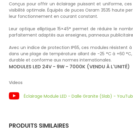
Conçus pour offrir un éclairage puissant et uniforme, ce
visibilité optimale. Équipés de puces Osram 3535 haute pe
leur fonctionnement en courant constant.
Leur optique elliptique 15×45° permet de réduire le nom
parfaitement adaptés aux enseignes, panneaux publicitaire
Avec un indice de protection IP65, ces modules résistent à 
dans une plage de température allant de -25 °C à +60 °C, ils
durable et conforme aux normes internationales.
MODULES LED 24V - 9W - 7000K (VENDU À L'UNITÉ)
Videos
Éclairage Module LED - Dalle Granite (Slab) - YouTu
PRODUITS SIMILAIRES