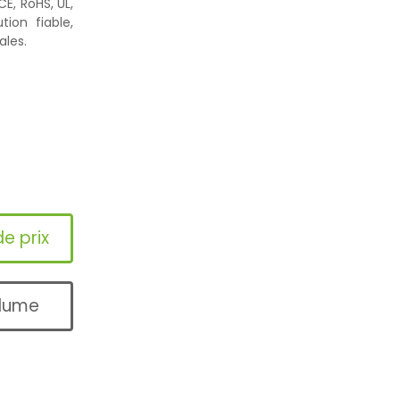
CE, RoHS, UL,
tion fiable,
ales.
e prix
olume