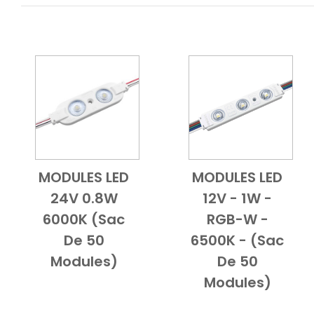
MODULES LED
MODULES LED
Add to Cart
Vue d'ensemble
Add to Cart
Vue d'ensem
24V 0.8W
12V - 1W -
6000K (Sac
RGB-W -
De 50
6500K - (Sac
Modules)
De 50
Modules)