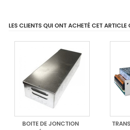
LES CLIENTS QUI ONT ACHETÉ CET ARTICL
BOITE DE JONCTION
TRANS
Add to Cart
Vue d'ensemble