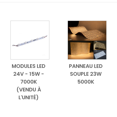
MODULES LED
PANNEAU LED
ble
Add to Cart
Vue d'ensemble
Add to Cart
Vue d'ensemb
24V - 15W -
SOUPLE 23W
7000K
5000K
(VENDU À
L'UNITÉ)