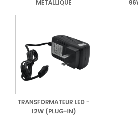
MÉTALLIQUE
96
TRANSFORMATEUR LED -
Add to Cart
Vue d'ensemble
12W (PLUG-IN)