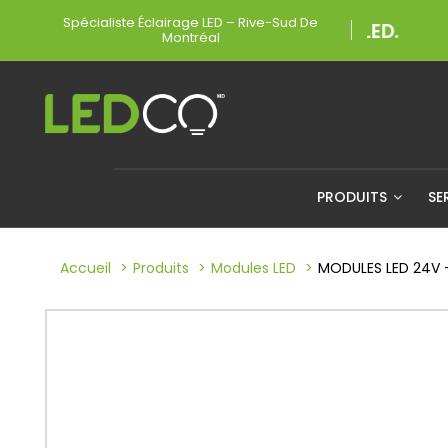
Spécialiste Éclairage LED – Rive-Sud De
Montréal
PRODUITS
SE
Accueil
Produits
Modules LED
MODULES LED 24V -