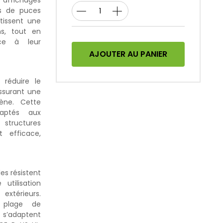
 affichages
és de puces
tissent une
ns, tout en
âce à leur
AJOUTER AU PANIER
 réduire le
ssurant une
ène. Cette
daptés aux
structures
t efficace,
es résistent
utilisation
extérieurs.
 plage de
 s’adaptent