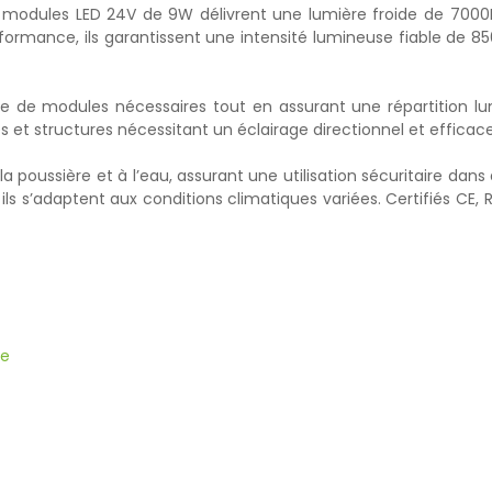
s modules LED 24V de 9W délivrent une lumière froide de 7000K
rformance, ils garantissent une intensité lumineuse fiable de 8
bre de modules nécessaires tout en assurant une répartition 
s et structures nécessitant un éclairage directionnel et effic
la poussière et à l’eau, assurant une utilisation sécuritaire da
 s’adaptent aux conditions climatiques variées. Certifiés CE, RoHS
be