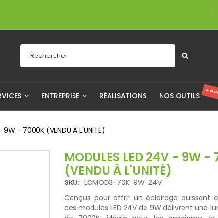
Une entreprise fiè
★ NO
RVICES
ENTREPRISE
RÉALISATIONS
NOS OUTILS
 9W - 7000K (VENDU À L'UNITÉ)
MODULES LED 24V - 9W - 
(VENDU À L'UNITÉ)
SKU:
LCMOD3-70K-9W-24V
Conçus pour offrir un éclairage puissant e
ces modules LED 24V de 9W délivrent une lu