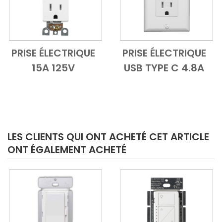
PRISE ÉLECTRIQUE
PRISE ÉLECTRIQUE
Add to Cart
Vue d'ensemble
Add to Cart
Vue d'ensem
15A 125V
USB TYPE C 4.8A
LES CLIENTS QUI ONT ACHETÉ CET ARTICLE
ONT ÉGALEMENT ACHETÉ