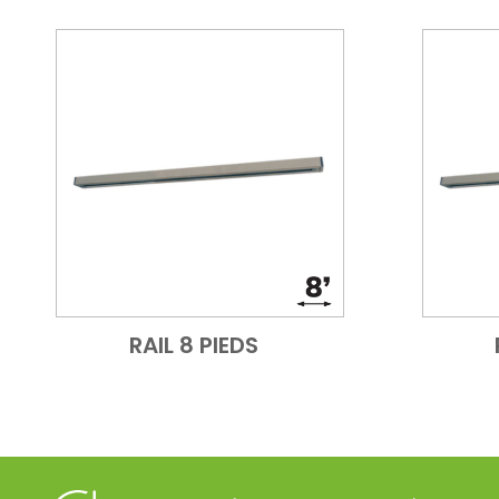
RAIL 8 PIEDS
Add to Cart
Vue d'ensemble