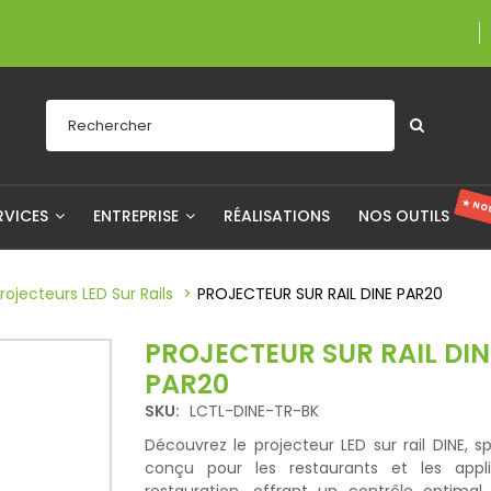
Une entreprise f
★ NO
RVICES
ENTREPRISE
RÉALISATIONS
NOS OUTILS
rojecteurs LED Sur Rails
PROJECTEUR SUR RAIL DINE PAR20
PROJECTEUR SUR RAIL DIN
PAR20
SKU:
LCTL-DINE-TR-BK
Découvrez le projecteur LED sur rail DINE, 
conçu pour les restaurants et les appl