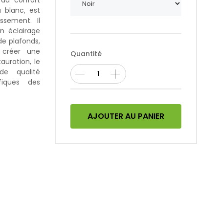
 du confort
u blanc, est
ssement. Il
n éclairage
de plafonds,
r créer une
Quantité
auration, le
de qualité
fiques des
AJOUTER AU PANIER