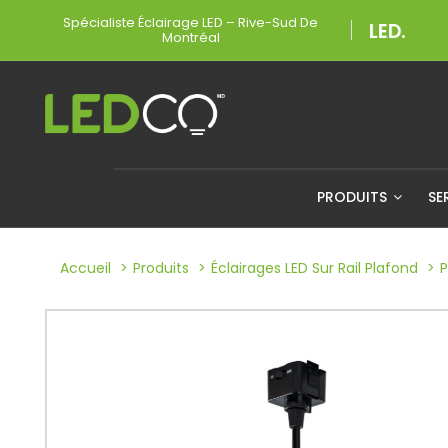
Spécialiste Éclairage LED – Rive-Sud De
Montréal
PRODUITS
SE
Accueil
Produits
Éclairages LED Sur Rail Plafond
P