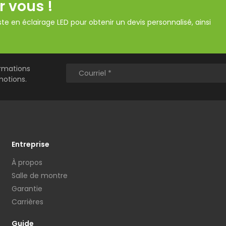
r vous !
te en éclairage LED pour obtenir un devis personnalisé, ainsi
ormations
motions.
Entreprise
À propos
Salle de montre
Garantie
Carrières
Guide