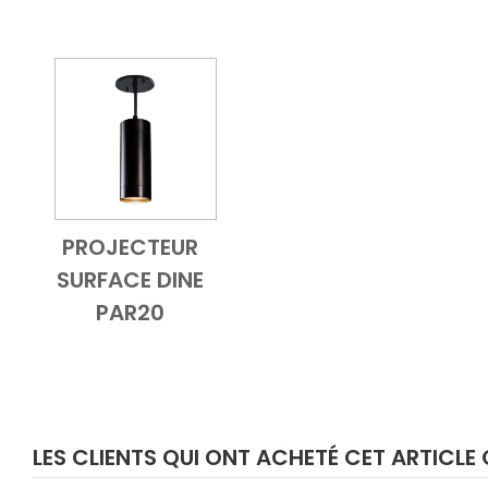
PROJECTEUR
Add to Cart
Vue d'ensemble
SURFACE DINE
PAR20
LES CLIENTS QUI ONT ACHETÉ CET ARTICL