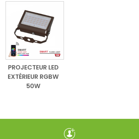
PROJECTEUR LED
Add to Cart
Vue d'ensemble
EXTÉRIEUR RGBW
50W