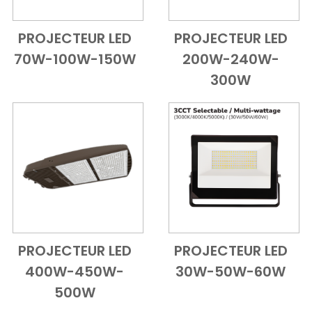
PROJECTEUR LED
PROJECTEUR LED
Add to Cart
Vue d'ensemble
Add to Cart
Vue d'ensem
70W-100W-150W
200W-240W-
300W
PROJECTEUR LED
PROJECTEUR LED
Add to Cart
Vue d'ensemble
Add to Cart
Vue d'ensem
400W-450W-
30W-50W-60W
500W