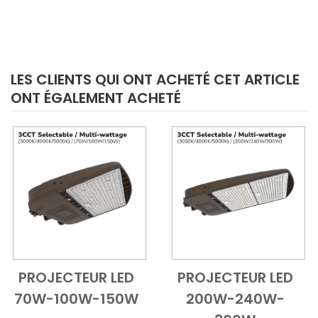
LES CLIENTS QUI ONT ACHETÉ CET ARTICLE
ONT ÉGALEMENT ACHETÉ
PROJECTEUR LED
PROJECTEUR LED
Add to Cart
Vue d'ensemble
Add to Cart
Vue d'ensem
70W-100W-150W
200W-240W-