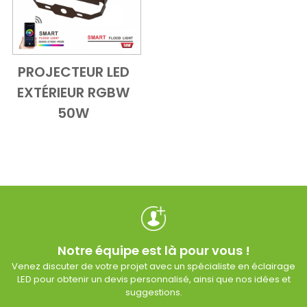
PROJECTEUR LED
Add to Cart
Vue d'ensemble
EXTÉRIEUR RGBW
50W
Notre équipe est là pour vous !
Venez discuter de votre projet avec un spécialiste en éclairage
LED pour obtenir un devis personnalisé, ainsi que nos idées et
suggestions.