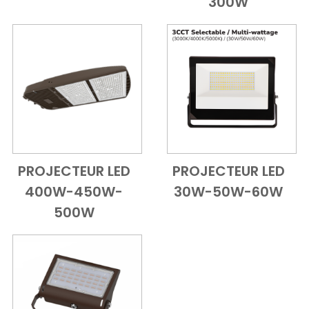
300W
PROJECTEUR LED
PROJECTEUR LED
Add to Cart
Vue d'ensemble
Add to Cart
Vue d'ensem
400W-450W-
30W-50W-60W
500W