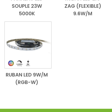
Add to Cart
Vue d'ensemble
Add to Cart
Vue d'ensem
SOUPLE 23W
ZAG (FLEXIBLE)
5000K
9.6W/M
RUBAN LED 9W/M
Add to Cart
Vue d'ensemble
(RGB-W)