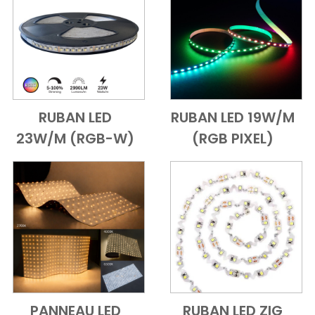
RUBAN LED
RUBAN LED 19W/M
Add to Cart
Vue d'ensemble
Add to Cart
Vue d'ensem
23W/M (RGB-W)
(RGB PIXEL)
PANNEAU LED
RUBAN LED ZIG