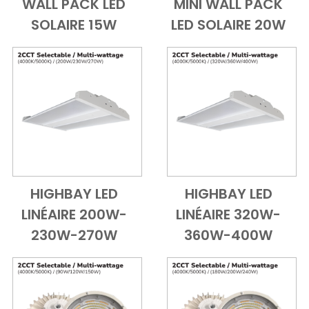
WALL PACK LED
MINI WALL PACK
Add to Cart
Vue d'ensemble
Add to Cart
Vue d'ensem
SOLAIRE 15W
LED SOLAIRE 20W
HIGHBAY LED
HIGHBAY LED
Add to Cart
Vue d'ensemble
Add to Cart
Vue d'ensem
LINÉAIRE 200W-
LINÉAIRE 320W-
230W-270W
360W-400W