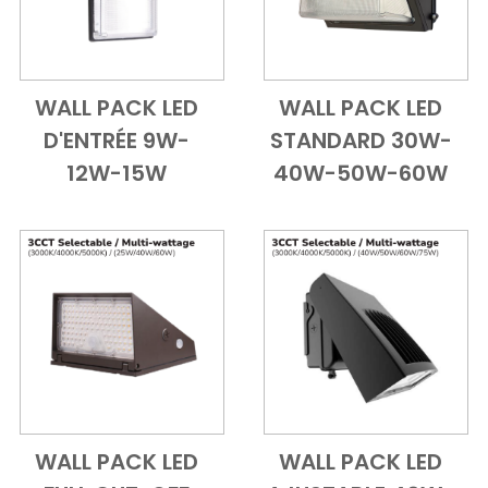
WALL PACK LED
WALL PACK LED
Add to Cart
Vue d'ensemble
Add to Cart
Vue d'ensem
D'ENTRÉE 9W-
STANDARD 30W-
12W-15W
40W-50W-60W
WALL PACK LED
WALL PACK LED
Add to Cart
Vue d'ensemble
Add to Cart
Vue d'ensem