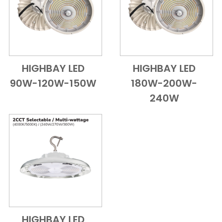
HIGHBAY LED
HIGHBAY LED
Add to Cart
Vue d'ensemble
Add to Cart
Vue d'ensem
90W-120W-150W
180W-200W-
240W
HIGHBAY LED