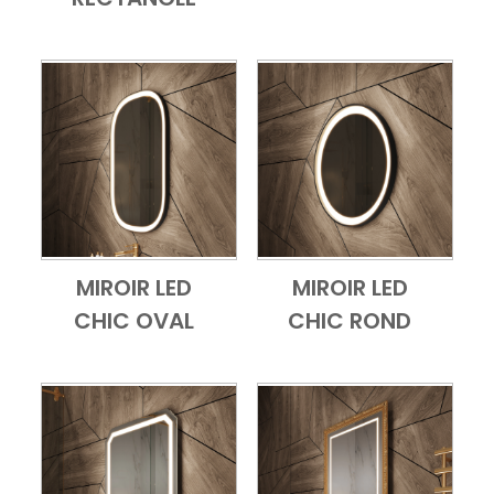
MIROIR LED
MIROIR LED
Add to Cart
Vue d'ensemble
Add to Cart
Vue d'ensembl
CHIC OVAL
CHIC ROND