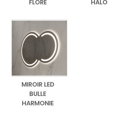
FLORE
HALO
MIROIR LED
Add to Cart
Vue d'ensemble
BULLE
HARMONIE