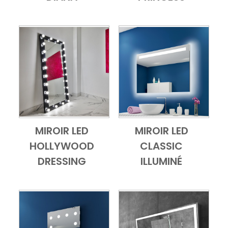
MIROIR LED
MIROIR LED
Add to Cart
Vue d'ensemble
Add to Cart
Vue d'ensembl
HOLLYWOOD
CLASSIC
DRESSING
ILLUMINÉ