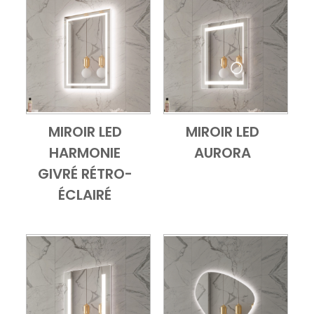
MIROIR LED
MIROIR LED
Add to Cart
Vue d'ensemble
Add to Cart
Vue d'ensembl
HARMONIE
AURORA
GIVRÉ RÉTRO-
ÉCLAIRÉ