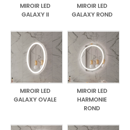
MIROIR LED
MIROIR LED
Add to Cart
Vue d'ensemble
Add to Cart
Vue d'ensembl
GALAXY II
GALAXY ROND
MIROIR LED
MIROIR LED
Add to Cart
Vue d'ensemble
Add to Cart
Vue d'ensembl
GALAXY OVALE
HARMONIE
ROND