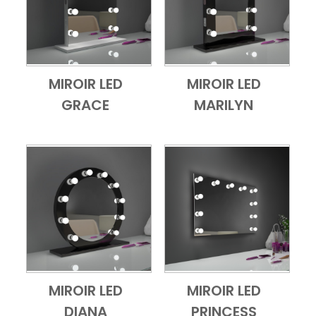
MIROIR LED
MIROIR LED
Add to Cart
Vue d'ensemble
Add to Cart
Vue d'ensembl
GRACE
MARILYN
MIROIR LED
MIROIR LED
Add to Cart
Vue d'ensemble
Add to Cart
Vue d'ensembl
DIANA
PRINCESS