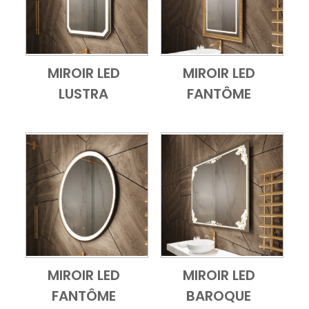
MIROIR LED
MIROIR LED
Add to Cart
Vue d'ensemble
Add to Cart
Vue d'ensembl
LUSTRA
FANTÔME
MIROIR LED
MIROIR LED
Add to Cart
Vue d'ensemble
Add to Cart
Vue d'ensembl
FANTÔME
BAROQUE