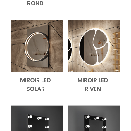
ROND
MIROIR LED
MIROIR LED
Add to Cart
Vue d'ensemble
Add to Cart
Vue d'ensembl
SOLAR
RIVEN