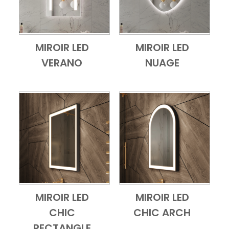
MIROIR LED
MIROIR LED
Add to Cart
Vue d'ensemble
Add to Cart
Vue d'ensembl
VERANO
NUAGE
MIROIR LED
MIROIR LED
Add to Cart
Vue d'ensemble
Add to Cart
Vue d'ensembl
CHIC
CHIC ARCH
RECTANGLE