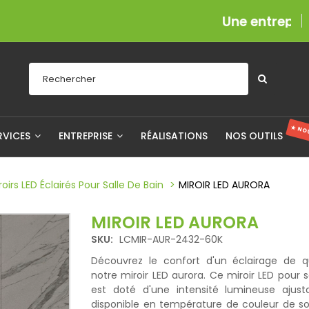
Une entreprise fièrem
★ NO
RVICES
ENTREPRISE
RÉALISATIONS
NOS OUTILS
roirs LED Éclairés Pour Salle De Bain
MIROIR LED AURORA
MIROIR LED AURORA
SKU:
LCMIR-AUR-2432-60K
Découvrez le confort d'un éclairage de q
notre miroir LED aurora. Ce miroir LED pour s
est doté d'une intensité lumineuse ajust
disponible en température de couleur de so