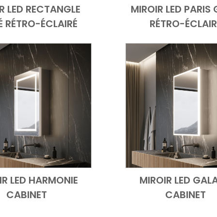
R LED RECTANGLE
MIROIR LED PARIS 
Add to Cart
Vue d'ensemble
Add to Cart
Vue d
É RÉTRO-ÉCLAIRÉ
RÉTRO-ÉCLAIR
IR LED HARMONIE
MIROIR LED GAL
Add to Cart
Vue d'ensemble
Add to Cart
Vue d
CABINET
CABINET