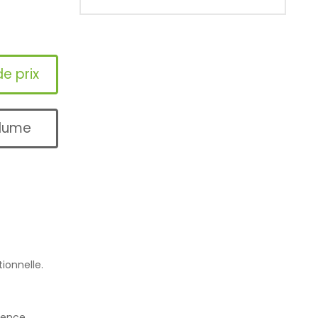
e prix
olume
ionnelle.
rence.