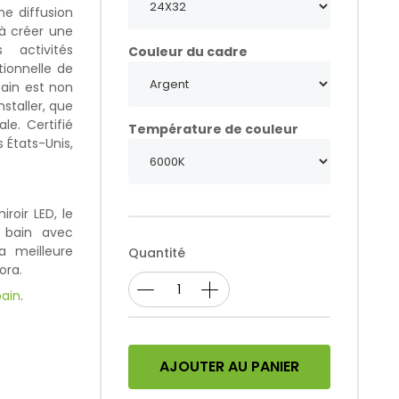
ne diffusion
 à créer une
activités
Couleur du cadre
ionnelle de
bain est non
nstaller, que
le. Certifié
Température de couleur
 États-Unis,
roir LED, le
e bain avec
a meilleure
Quantité
ora.
bain
.
AJOUTER AU PANIER