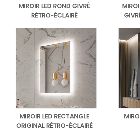
MIROIR LED ROND GIVRÉ
MIROI
Add to Cart
Vue d'ensemble
RÉTRO-ÉCLAIRÉ
GIVR
MIROIR LED RECTANGLE
MIRO
Add to Cart
Vue d'ensemble
ORIGINAL RÉTRO-ÉCLAIRÉ