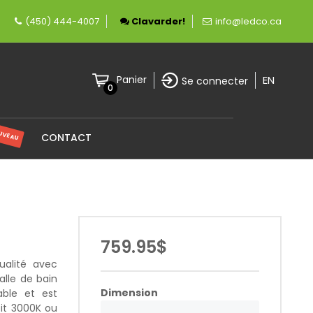
ent canadienne spécialisée en éclairage LED.
(450) 444-4007
Clavarder!
info@ledco.ca
EN
Panier
Se connecter
0
UVEAU
CONTACT
759.95$
ualité avec
alle de bain
Dimension
able et est
it 3000K ou