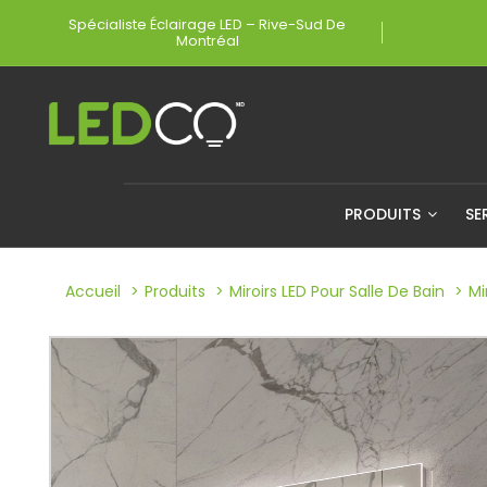
Spécialiste Éclairage LED – Rive-Sud De
Montréal
PRODUITS
SE
Accueil
Produits
Miroirs LED Pour Salle De Bain
Mi