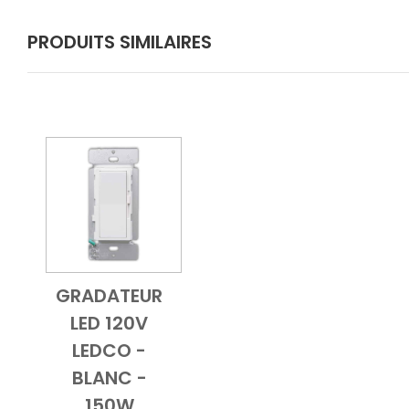
PRODUITS SIMILAIRES
GRADATEUR
Add to Cart
Vue d'ensemble
LED 120V
LEDCO -
BLANC -
150W