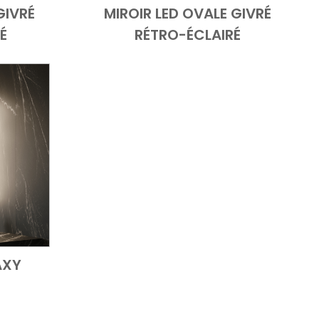
GIVRÉ
MIROIR LED OVALE GIVRÉ
'ensemble
Add to Cart
Vue d'ensemble
É
RÉTRO-ÉCLAIRÉ
AXY
'ensemble