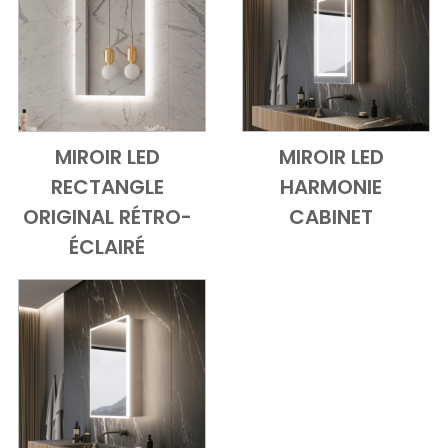
MIROIR LED
MIROIR LED
Add to Cart
Vue d'ensemble
Add to Cart
Vue d'ensem
RECTANGLE
HARMONIE
ORIGINAL RÉTRO-
CABINET
ÉCLAIRÉ