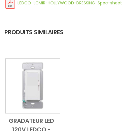
LEDCO_LCMIR-HOLLYWOOD-DRESSING_Spec-sheet
PRODUITS SIMILAIRES
GRADATEUR LED
Add to Cart
Vue d'ensemble
120V LEDCO -