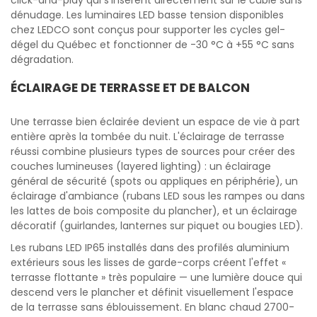
click-and-play qui s'insèrent directement sur le câble sans
dénudage. Les luminaires LED basse tension disponibles
chez LEDCO sont conçus pour supporter les cycles gel-
dégel du Québec et fonctionner de -30 °C à +55 °C sans
dégradation.
ÉCLAIRAGE DE TERRASSE ET DE BALCON
Une terrasse bien éclairée devient un espace de vie à part
entière après la tombée du nuit. L'éclairage de terrasse
réussi combine plusieurs types de sources pour créer des
couches lumineuses (layered lighting) : un éclairage
général de sécurité (spots ou appliques en périphérie), un
éclairage d'ambiance (rubans LED sous les rampes ou dans
les lattes de bois composite du plancher), et un éclairage
décoratif (guirlandes, lanternes sur piquet ou bougies LED).
Les rubans LED IP65 installés dans des profilés aluminium
extérieurs sous les lisses de garde-corps créent l'effet «
terrasse flottante » très populaire — une lumière douce qui
descend vers le plancher et définit visuellement l'espace
de la terrasse sans éblouissement. En blanc chaud 2700-