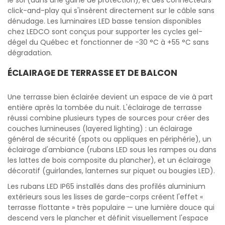
le sol (dans une gaine de protection), et des connecteurs
click-and-play qui s'insèrent directement sur le câble sans
dénudage. Les luminaires LED basse tension disponibles
chez LEDCO sont conçus pour supporter les cycles gel-
dégel du Québec et fonctionner de -30 °C à +55 °C sans
dégradation.
ÉCLAIRAGE DE TERRASSE ET DE BALCON
Une terrasse bien éclairée devient un espace de vie à part
entière après la tombée du nuit. L'éclairage de terrasse
réussi combine plusieurs types de sources pour créer des
couches lumineuses (layered lighting) : un éclairage
général de sécurité (spots ou appliques en périphérie), un
éclairage d'ambiance (rubans LED sous les rampes ou dans
les lattes de bois composite du plancher), et un éclairage
décoratif (guirlandes, lanternes sur piquet ou bougies LED).
Les rubans LED IP65 installés dans des profilés aluminium
extérieurs sous les lisses de garde-corps créent l'effet «
terrasse flottante » très populaire — une lumière douce qui
descend vers le plancher et définit visuellement l'espace