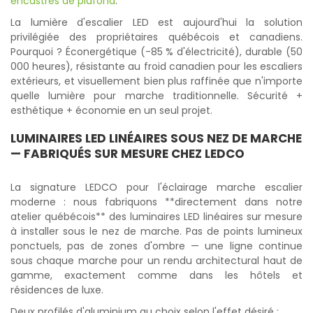
encastrés de plafond
.
La lumière d'escalier LED est aujourd'hui la solution
privilégiée des propriétaires québécois et canadiens.
Pourquoi ? Éconergétique (-85 % d'électricité), durable (50
000 heures), résistante au froid canadien pour les escaliers
extérieurs, et visuellement bien plus raffinée que n'importe
quelle lumière pour marche traditionnelle. Sécurité +
esthétique + économie en un seul projet.
LUMINAIRES LED LINÉAIRES SOUS NEZ DE MARCHE
— FABRIQUÉS SUR MESURE CHEZ LEDCO
La signature LEDCO pour l'éclairage marche escalier
moderne : nous fabriquons **directement dans notre
atelier québécois** des luminaires LED linéaires sur mesure
à installer sous le nez de marche. Pas de points lumineux
ponctuels, pas de zones d'ombre — une ligne continue
sous chaque marche pour un rendu architectural haut de
gamme, exactement comme dans les hôtels et
résidences de luxe.
Deux profilés d'aluminium au choix selon l'effet désiré :