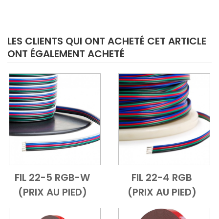
LES CLIENTS QUI ONT ACHETÉ CET ARTICLE
ONT ÉGALEMENT ACHETÉ
FIL 22-5 RGB-W
FIL 22-4 RGB
Add to Cart
Vue d'ensemble
Add to Cart
Vue d'ensem
(PRIX AU PIED)
(PRIX AU PIED)