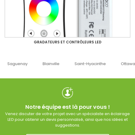
GRADATEURS ET CONTRÔLEURS LED
uenay
Blainville
Saint-Hyacinthe
Ottawa
Notre équipe est là pour vous !
Venez discuter de votre projet avec un spécialiste en éclairage
LED pour obtenir un devis personnalisé, ainsi que nos idées et
suggestions.