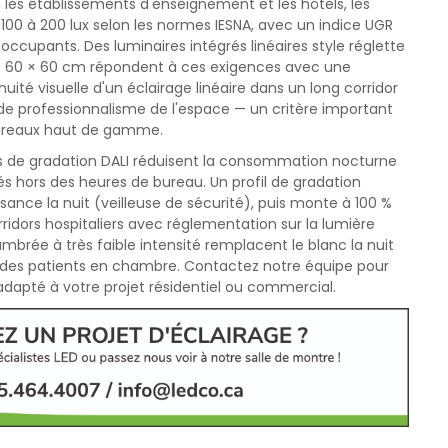
 les établissements d'enseignement et les hôtels, les
100 à 200 lux selon les normes IESNA, avec un indice UGR
 occupants. Des luminaires intégrés linéaires style réglette
ED 60 × 60 cm répondent à ces exigences avec une
nuité visuelle d'un éclairage linéaire dans un long corridor
de professionnalisme de l'espace — un critère important
 bureaux haut de gamme.
 de gradation DALI réduisent la consommation nocturne
és hors des heures de bureau. Un profil de gradation
sance la nuit (veilleuse de sécurité), puis monte à 100 %
rridors hospitaliers avec réglementation sur la lumière
brée à très faible intensité remplacent le blanc la nuit
 des patients en chambre. Contactez notre équipe pour
 adapté à votre projet résidentiel ou commercial.