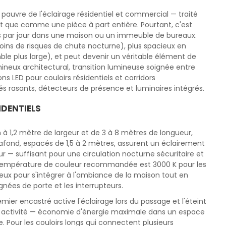
t pauvre de l'éclairage résidentiel et commercial — traité
 que comme une pièce à part entière. Pourtant, c'est
ois par jour dans une maison ou un immeuble de bureaux.
(moins de risques de chute nocturne), plus spacieux en
ble plus large), et peut devenir un véritable élément de
mineux architectural, transition lumineuse soignée entre
s LED pour couloirs résidentiels et corridors
 rasants, détecteurs de présence et luminaires intégrés.
IDENTIELS
 à 1,2 mètre de largeur et de 3 à 8 mètres de longueur,
lafond, espacés de 1,5 à 2 mètres, assurent un éclairement
ur — suffisant pour une circulation nocturne sécuritaire et
 température de couleur recommandée est 3000 K pour les
eux pour s'intégrer à l'ambiance de la maison tout en
ignées de porte et les interrupteurs.
ier encastré active l'éclairage lors du passage et l'éteint
 activité — économie d'énergie maximale dans un espace
. Pour les couloirs longs qui connectent plusieurs