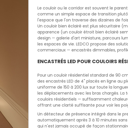
Le couloir ou le corridor est souvent le paren
comme un simple espace de transition plutôt
l'espace que l'on traverse des dizaines de f
Un couloir bien éclairé est plus sécuritaire 
apparence (un couloir étroit bien éclairé sem
design — galerie d'art miniature, parcours lu
les espaces de vie. LEDCO propose des solution
commerciaux — encastrés dimmables, profilés
ENCASTRÉS LED POUR COULOIRS RÉS
Pour un couloir résidentiel standard de 90 cm
des encastrés LED de 4" placés en ligne au p
uniforme de 150 à 200 lux sur toute la longue
les déplacements avec les bras chargés. La
couloirs résidentiels — suffisamment chaleur
offrant une clarté suffisante pour voir les po
Un détecteur de présence intégré dans le prem
automatiquement après 3 à 10 minutes sans
qui n'est jamais occupé de façon stationnaire