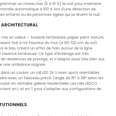
rammer un niveau bas (5 à 10 %) la nuit pour maintenir
 montée automatique à 100 % lors d'une détection de
nes enfants ou les personnes âgées qui se lèvent la nuit.
T ARCHITECTURAL
 mis en valeur — boiserie lambrissée, papier peint texturé,
D rasant fixé à mi-hauteur du mur (à 90-120 cm du sol)
s le bas, créant un effet de halo autour de la ligne
r rasance lumineuse. Ce type d'éclairage est très
t de résidences de prestige, et s'adapte aussi très bien aux
aite une ambiance soignée.
dans un couloir, un rail LED 24 V avec spots orientables
dre avec un faisceau précis (angle de 15° à 38° selon les
loir en véritable galerie résidentielle. Les rails LEDCO
ctent en L et en T pour s'adapter aux configurations de
TUTIONNELS