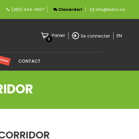
fièrement canadienne spécialisée en éclairage 
(450) 444-4007
Clavarder!
info@ledco.ca
EN
Panier
Se connecter
0
UVEAU
CONTACT
RIDOR
 CORRIDOR