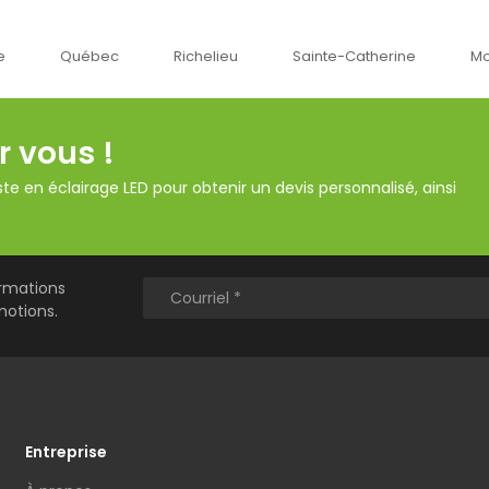
Richelieu
Sainte-Catherine
Montréal
Ok
r vous !
te en éclairage LED pour obtenir un devis personnalisé, ainsi
ormations
motions.
Entreprise