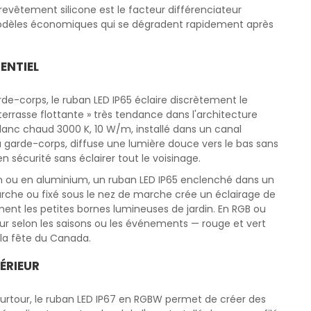
evêtement silicone est le facteur différenciateur
s modèles économiques qui se dégradent rapidement après
ENTIEL
rde-corps, le ruban LED IP65 éclaire discrètement le
terrasse flottante » très tendance dans l'architecture
lanc chaud 3000 K, 10 W/m, installé dans un canal
du garde-corps, diffuse une lumière douce vers le bas sans
 sécurité sans éclairer tout le voisinage.
ton ou en aluminium, un ruban LED IP65 enclenché dans un
rche ou fixé sous le nez de marche crée un éclairage de
nt les petites bornes lumineuses de jardin. En RGB ou
 selon les saisons ou les événements — rouge et vert
 la fête du Canada.
TÉRIEUR
pourtour, le ruban LED IP67 en RGBW permet de créer des