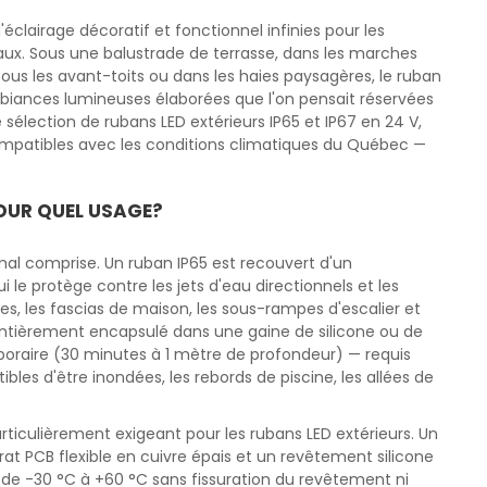
'éclairage décoratif et fonctionnel infinies pour les
aux. Sous une balustrade de terrasse, dans les marches
 sous les avant-toits ou dans les haies paysagères, le ruban
biances lumineuses élaborées que l'on pensait réservées
sélection de rubans LED extérieurs IP65 et IP67 en 24 V,
ompatibles avec les conditions climatiques du Québec —
.
POUR QUEL USAGE?
 mal comprise. Un ruban IP65 est recouvert d'un
 le protège contre les jets d'eau directionnels et les
tes, les fascias de maison, les sous-rampes d'escalier et
t entièrement encapsulé dans une gaine de silicone ou de
poraire (30 minutes à 1 mètre de profondeur) — requis
ibles d'être inondées, les rebords de piscine, les allées de
rticulièrement exigeant pour les rubans LED extérieurs. Un
rat PCB flexible en cuivre épais et un revêtement silicone
 de -30 °C à +60 °C sans fissuration du revêtement ni