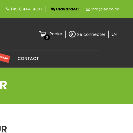
ement canadienne spécialisée en éclairage LED.
(450) 444-4007
Clavarder!
info@ledco.ca
EN
Panier
Se connecter
0
UVEAU
CONTACT
UR
UR