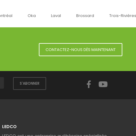
a
Laval
Brossard
Trois-Rivières
Sherbro
CONTACTEZ-NOUS DÈS MAINTENANT
Facebook
YouTube
S'ABONNER
LEDCO