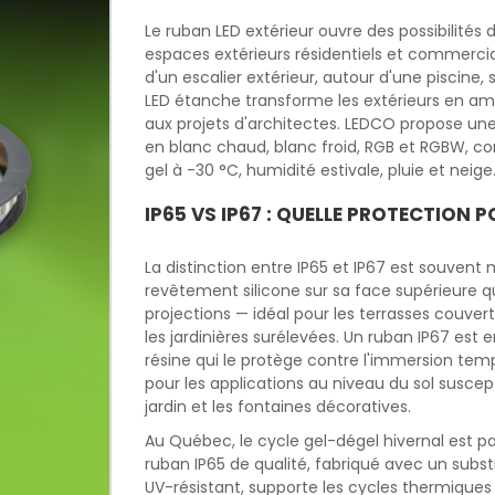
Le ruban LED extérieur ouvre des possibilités d
espaces extérieurs résidentiels et commerci
d'un escalier extérieur, autour d'une piscine,
LED étanche transforme les extérieurs en am
aux projets d'architectes. LEDCO propose une 
en blanc chaud, blanc froid, RGB et RGBW, c
gel à -30 °C, humidité estivale, pluie et neige
IP65 VS IP67 : QUELLE PROTECTION 
La distinction entre IP65 et IP67 est souvent
revêtement silicone sur sa face supérieure qui
projections — idéal pour les terrasses couver
les jardinières surélevées. Un ruban IP67 es
résine qui le protège contre l'immersion tem
pour les applications au niveau du sol suscept
jardin et les fontaines décoratives.
Au Québec, le cycle gel-dégel hivernal est pa
ruban IP65 de qualité, fabriqué avec un subst
UV-résistant, supporte les cycles thermiques