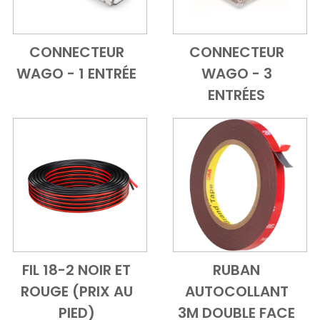
CONNECTEUR
CONNECTEUR
Add to Cart
Vue d'ensemble
Add to Cart
Vue d'ensem
WAGO - 1 ENTRÉE
WAGO - 3
ENTRÉES
FIL 18-2 NOIR ET
RUBAN
Add to Cart
Vue d'ensemble
Add to Cart
Vue d'ensem
ROUGE (PRIX AU
AUTOCOLLANT
PIED)
3M DOUBLE FACE