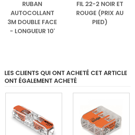
RUBAN
FIL 22-2 NOIR ET
Add to Cart
Vue d'ensemble
Add to Cart
Vue d'ensem
AUTOCOLLANT
ROUGE (PRIX AU
3M DOUBLE FACE
PIED)
- LONGUEUR 10'
LES CLIENTS QUI ONT ACHETÉ CET ARTICLE
ONT ÉGALEMENT ACHETÉ