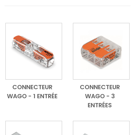
CONNECTEUR
CONNECTEUR
Add to Cart
Vue d'ensemble
Add to Cart
Vue d'ensem
WAGO - 1 ENTRÉE
WAGO - 3
ENTRÉES