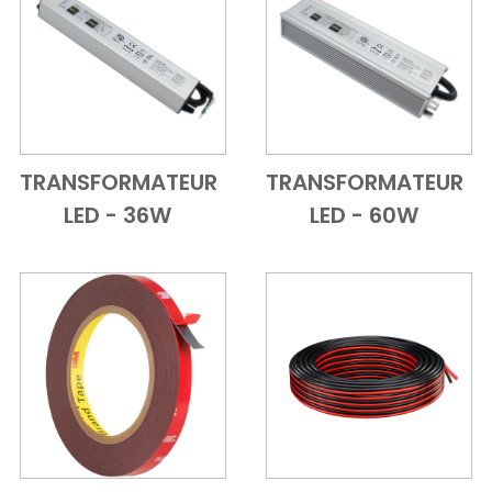
TRANSFORMATEUR
TRANSFORMATEUR
Add to Cart
Vue d'ensemble
Add to Cart
Vue d'ensem
LED - 36W
LED - 60W