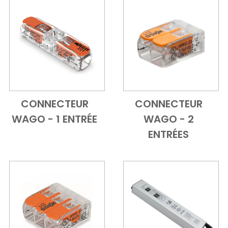
CONNECTEUR
CONNECTEUR
Add to Cart
Vue d'ensemble
Add to Cart
Vue d'ensem
WAGO - 1 ENTRÉE
WAGO - 2
ENTRÉES