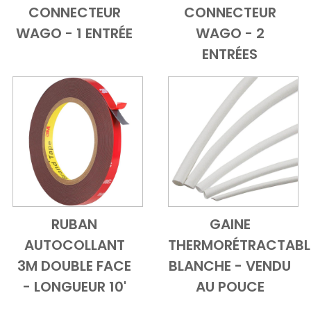
CONNECTEUR
CONNECTEUR
Add to Cart
Vue d'ensemble
Add to Cart
Vue d'ensem
WAGO - 1 ENTRÉE
WAGO - 2
ENTRÉES
RUBAN
GAINE
Add to Cart
Vue d'ensemble
Add to Cart
Vue d'ensem
AUTOCOLLANT
THERMORÉTRACTABL
3M DOUBLE FACE
BLANCHE - VENDU
- LONGUEUR 10'
AU POUCE