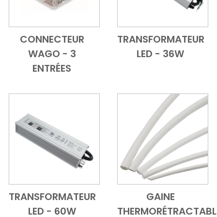
CONNECTEUR
TRANSFORMATEUR
Add to Cart
Vue d'ensemble
Add to Cart
Vue d'ensem
WAGO - 3
LED - 36W
ENTRÉES
TRANSFORMATEUR
GAINE
Add to Cart
Vue d'ensemble
Add to Cart
Vue d'ensem
LED - 60W
THERMORÉTRACTABL