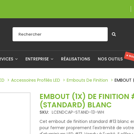
Une entrepris
★ NO
RVICES
ENTREPRISE
RÉALISATIONS
NOS OUTILS
LED
Accessoires Profilés LED
Embouts De Finition
EMBOUT (
EMBOUT (1X) DE FINITION 
(STANDARD) BLANC
SKU:
LCENDCAP-STAND-13-WH
Cet embout de finition standard #13 blanc 
pour fermer proprement l'extrémité de votre 