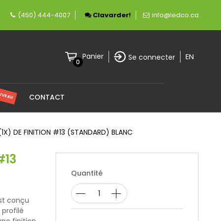
e fièrement canadienne spécialisée en éclaira
(450) 444-4007
Clavarder!
info@ledco.ca
EN
Panier
Se connecter
0
UVEAU
CONTACT
1X) DE FINITION #13 (STANDARD) BLANC
#13
Quantité
est conçu
profilé