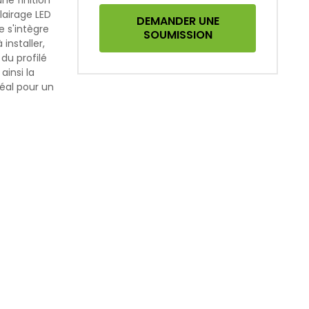
une finition
lairage LED
DEMANDER UNE
 s'intègre
SOUMISSION
installer,
du profilé
ainsi la
déal pour un