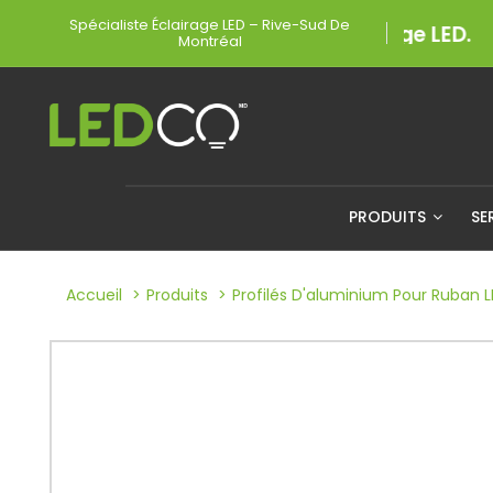
Spécialiste Éclairage LED – Rive-Sud De
Montréal
PRODUITS
SE
Accueil
Produits
Profilés D'aluminium Pour Ruban 