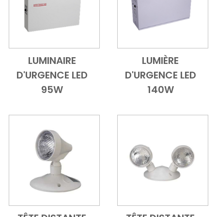
LUMINAIRE
LUMIÈRE
Add to Cart
Vue d'ensemble
Add to Cart
Vue d'ensem
D'URGENCE LED
D'URGENCE LED
95W
140W