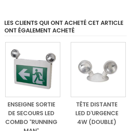
LES CLIENTS QUI ONT ACHETÉ CET ARTICLE
ONT ÉGALEMENT ACHETÉ
ENSEIGNE SORTIE
TÊTE DISTANTE
Add to Cart
Vue d'ensemble
Add to Cart
Vue d'ensem
DE SECOURS LED
LED D'URGENCE
COMBO "RUNNING
4W (DOUBLE)
MAN"