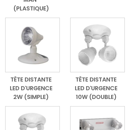
(PLASTIQUE)
TÊTE DISTANTE
TÊTE DISTANTE
Add to Cart
Vue d'ensemble
Add to Cart
Vue d'ensem
LED D'URGENCE
LED D'URGENCE
2W (SIMPLE)
10W (DOUBLE)