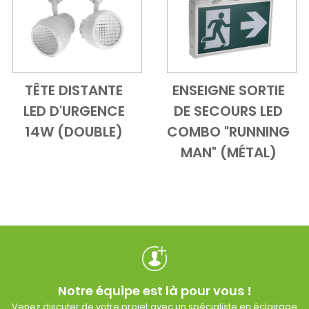
TÊTE DISTANTE
ENSEIGNE SORTIE
Add to Cart
Vue d'ensemble
Add to Cart
Vue d'ensem
LED D'URGENCE
DE SECOURS LED
14W (DOUBLE)
COMBO "RUNNING
MAN" (MÉTAL)
Notre équipe est là pour vous !
Venez discuter de votre projet avec un spécialiste en éclairage