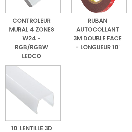
CONTROLEUR
RUBAN
Add to Cart
Vue d'ensemble
Add to Cart
Vue d'ensem
MURAL 4 ZONES
AUTOCOLLANT
W24 -
3M DOUBLE FACE
RGB/RGBW
- LONGUEUR 10'
LEDCO
10' LENTILLE 3D
Add to Cart
Vue d'ensemble