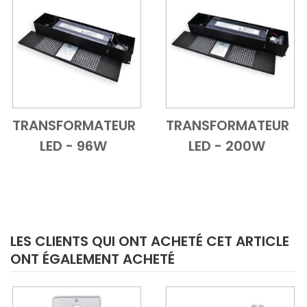
TRANSFORMATEUR
TRANSFORMATEUR
Add to Cart
Vue d'ensemble
Add to Cart
Vue d'ensem
LED - 96W
LED - 200W
LES CLIENTS QUI ONT ACHETÉ CET ARTICLE
ONT ÉGALEMENT ACHETÉ