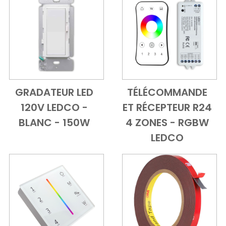
GRADATEUR LED
TÉLÉCOMMANDE
Add to Cart
Vue d'ensemble
Add to Cart
Vue d'ensem
120V LEDCO -
ET RÉCEPTEUR R24
BLANC - 150W
4 ZONES - RGBW
LEDCO