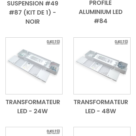
PROFILÉ
SUSPENSION #49
Add to Cart
Vue d'ensem
ALUMINIUM LED
#87 (KIT DE 1) -
#84
NOIR
TRANSFORMATEUR
TRANSFORMATEUR
Add to Cart
Vue d'ensemble
Add to Cart
Vue d'ensem
LED - 24W
LED - 48W