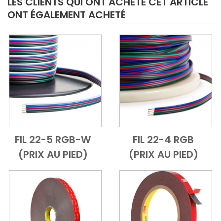
LES CLIENTS QUI ONT ACHETÉ CET ARTICLE
ONT ÉGALEMENT ACHETÉ
FIL 22-5 RGB-W
FIL 22-4 RGB
Add to Cart
Vue d'ensemble
Add to Cart
Vue d'ensem
(PRIX AU PIED)
(PRIX AU PIED)