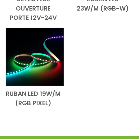
Add to Cart
Vue d'ensemble
Add to Cart
Vue d'ensem
OUVERTURE
23W/M (RGB-W)
PORTE 12V-24V
RUBAN LED 19W/M
Add to Cart
Vue d'ensemble
(RGB PIXEL)