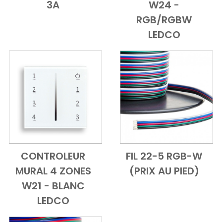
3A
W24 -
RGB/RGBW
LEDCO
CONTROLEUR
FIL 22-5 RGB-W
Add to Cart
Vue d'ensemble
Add to Cart
Vue d'ensem
MURAL 4 ZONES
(PRIX AU PIED)
W21 - BLANC
LEDCO