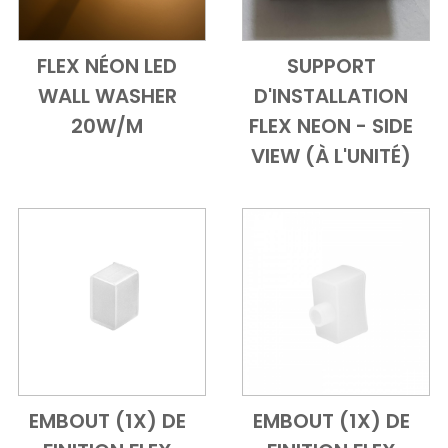
FLEX NÉON LED
SUPPORT
Add to Cart
Vue d'ensemble
Add to Cart
Vue d'ensem
WALL WASHER
D'INSTALLATION
20W/M
FLEX NEON - SIDE
VIEW (À L'UNITÉ)
EMBOUT (1X) DE
EMBOUT (1X) DE
Add to Cart
Vue d'ensemble
Add to Cart
Vue d'ensem