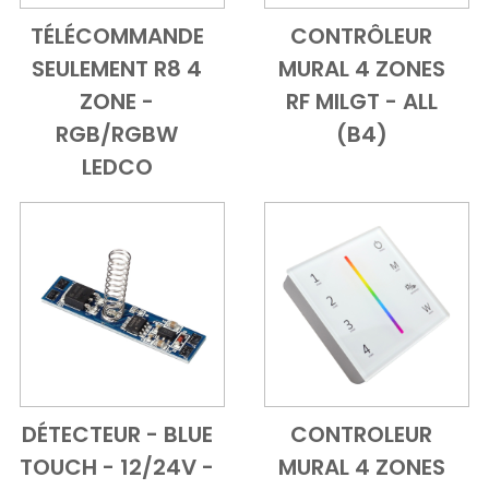
TÉLÉCOMMANDE
CONTRÔLEUR
Add to Cart
Vue d'ensemble
Add to Cart
Vue d'ensem
SEULEMENT R8 4
MURAL 4 ZONES
ZONE -
RF MILGT - ALL
RGB/RGBW
(B4)
LEDCO
DÉTECTEUR - BLUE
CONTROLEUR
Add to Cart
Vue d'ensemble
Add to Cart
Vue d'ensem
TOUCH - 12/24V -
MURAL 4 ZONES