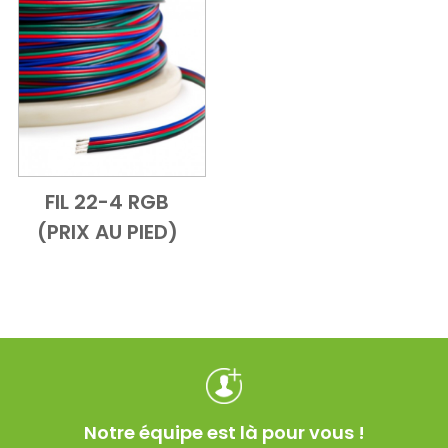
FIL 22-4 RGB
Add to Cart
Vue d'ensemble
(PRIX AU PIED)
Notre équipe est là pour vous !