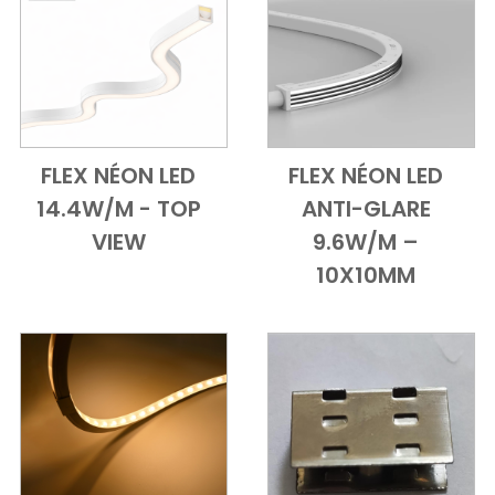
FLEX NÉON LED
FLEX NÉON LED
Add to Cart
Vue d'ensemble
Add to Cart
Vue d'ensem
14.4W/M - TOP
ANTI-GLARE
VIEW
9.6W/M –
10X10MM